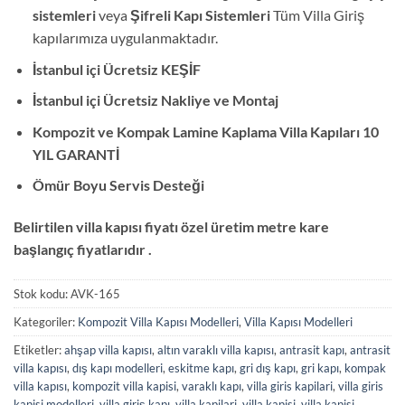
sistemleri
veya
Şifreli Kapı Sistemleri
Tüm Villa Giriş
kapılarımıza uygulanmaktadır.
İstanbul içi Ücretsiz KEŞİF
İstanbul içi Ücretsiz Nakliye ve Montaj
Kompozit ve Kompak Lamine Kaplama Villa Kapıları 10
YIL GARANTİ
Ömür Boyu Servis Desteği
Belirtilen villa kapısı fiyatı özel üretim metre kare
başlangıç fiyatlarıdır .
Stok kodu:
AVK-165
Kategoriler:
Kompozit Villa Kapısı Modelleri
,
Villa Kapısı Modelleri
Etiketler:
ahşap villa kapısı
,
altın varaklı villa kapısı
,
antrasit kapı
,
antrasit
villa kapısı
,
dış kapı modelleri
,
eskitme kapı
,
gri dış kapı
,
gri kapı
,
kompak
villa kapısı
,
kompozit villa kapisi
,
varaklı kapı
,
villa giris kapilari
,
villa giris
kapisi modelleri
,
villa giriş kapı
,
villa kapilari
,
villa kapisi
,
villa kapisi