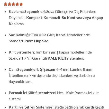
1
müşteri
Kaplama Seçenekleri:
Suya Güneşe ve Dış Etkenlere
puanına
Dayanıklı;
Kompakt-Kompozit-Su Kontrası veya Ahşap
dayanarak
5 üzerinden
Kaplama.
5
puan aldı
Saç Kalınlığı:
Tüm Villa Giriş Kapısı Modellerinde
Standart
2mm Dkp Sac
Kilit Sistemleri
;Tüm bina giriş kapısı modellerinde
Standart 7 Yıl Garantili
KALE KİLİT
sistemleri.
Cam Seçenekleri: Şişecam
4+4 mm Lamine 8 mm
İstenilen renk ve desende dış etkenlere ve darbelere
dayanıklı cam.
Parmak İzi Kilit Sistemi:
Yeni Nesil Kale Parmak izi kilit
sistemi
Kartlı ve Şifreli Sistemler:
İsteğe bağlı olarak
kartlı geçiş