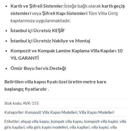
Kartlı ve Şifreli Sistemler:
İsteğe bağlı olarak
kartlı geçiş
sistemleri
veya
Şifreli Kapı Sistemleri
Tüm Villa Giriş
kapılarımıza uygulanmaktadır.
İstanbul içi Ücretsiz KEŞİF
İstanbul içi Ücretsiz Nakliye ve Montaj
Kompozit ve Kompak Lamine Kaplama Villa Kapıları 10
YIL GARANTİ
Ömür Boyu Servis Desteği
Belirtilen villa kapısı fiyatı özel üretim metre kare
başlangıç fiyatlarıdır .
Stok kodu:
AVK-155
Kategoriler:
Kompozit Villa Kapısı Modelleri
,
Villa Kapısı Modelleri
Etiketler:
ahşap villa kapısı
,
kompak villa kapısı
,
kompozit villa kapisi
,
villa
giris kapilari
,
villa giris kapisi modelleri
,
villa kapilari
,
villa kapisi
,
villa