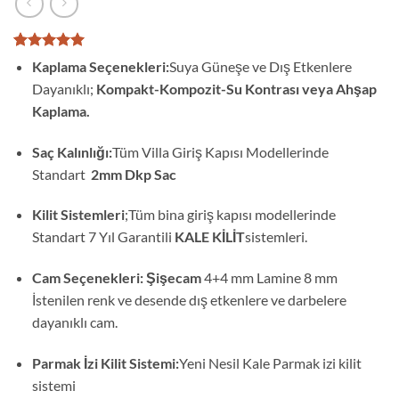
2
müşteri
Kaplama Seçenekleri:
Suya Güneşe ve Dış Etkenlere
puanına
Dayanıklı;
Kompakt-Kompozit-Su Kontrası veya Ahşap
dayanarak
5 üzerinden
Kaplama.
5
puan aldı
Saç Kalınlığı:
Tüm Villa Giriş Kapısı Modellerinde
Standart
2mm Dkp Sac
Kilit Sistemleri
;Tüm bina giriş kapısı modellerinde
Standart 7 Yıl Garantili
KALE KİLİT
sistemleri.
Cam Seçenekleri: Şişecam
4+4 mm Lamine 8 mm
İstenilen renk ve desende dış etkenlere ve darbelere
dayanıklı cam.
Parmak İzi Kilit Sistemi:
Yeni Nesil Kale Parmak izi kilit
sistemi