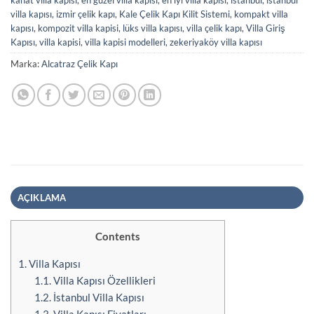
kanat villa kapısı
,
en güzel villa kapısı
,
en iyi villa kapısı
,
istanbul
,
istanbul
villa kapısı
,
izmir çelik kapı
,
Kale Çelik Kapı Kilit Sistemi
,
kompakt villa
kapısı
,
kompozit villa kapisi
,
lüks villa kapısı
,
villa çelik kapı
,
Villa Giriş
Kapısı
,
villa kapisi
,
villa kapisi modelleri
,
zekeriyaköy villa kapısı
Marka:
Alcatraz Çelik Kapı
AÇIKLAMA
Contents
1.
Villa Kapısı
1.1.
Villa Kapısı Özellikleri
1.2.
İstanbul Villa Kapısı