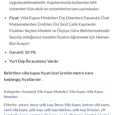
uygulanabilmektedir. Kapılarımızda kullanılan kilit
sistemleri tüm akıllı ev sistemlerine tam uyumludur.
Fiyat:
Villa Kapısı Modelleri Dış Etkenlere Dayanıklı Özel
Malzemelerden Üretilen Üst Sınıf Çelik Kapılardır.
Fiyatları Seçilen Modele ve Ölçüye Göre Belirlenmektedir.
Seçmiş olduğunuz modelin fiyatını öğrenmek için Hemen
Bizi Arayın!
Garanti: 10 YIL
Yurt Dışı İhracatımız Vardır
Belirtilen villa kapısı fiyatı özel üretim metre kare
başlangıç fiyatlarıdır .
Kategoriler:
Kompozit Villa Kapısı Modelleri
,
Villa Kapısı
,
Villa Kapısı
Modelleri
Etiketler:
ankara
,
beyaz çelik kapı
,
Beyaz Villa Kapısı
,
bodrum villa kapısı
,
camlı villa kapısı
,
çelik kapı
,
çelik kapı fabrikası
,
çelik kapı firmaları
,
çift