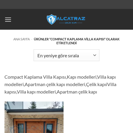
İçeriğe
atla
ANA SAYFA
-
ÜRÜNLER “COMPACT KAPLAMA VILLA KAPISI” OLARAK
ETIKETLENDI
Compact Kaplama Villa Kapısı,Kapı modelleri,Villa kapı
modelleri,Apartman çelik kapı modelleri,Çelik kapıiVilla
kapısı,Villa kapı modelleri,Apartman çelik kapı