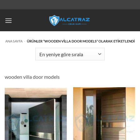
İçeriğe
atla
ANA SAYFA
-
ÜRÜNLER “WOODEN VILLA DOOR MODELS” OLARAK ETIKETLENDI
wooden villa door models