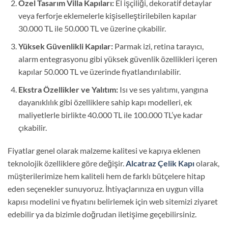
Özel Tasarım Villa Kapıları:
El işçiliği, dekoratif detaylar
veya ferforje eklemelerle kişiselleştirilebilen kapılar
30.000 TL ile 50.000 TL ve üzerine çıkabilir.
Yüksek Güvenlikli Kapılar:
Parmak izi, retina tarayıcı,
alarm entegrasyonu gibi yüksek güvenlik özellikleri içeren
kapılar 50.000 TL ve üzerinde fiyatlandırılabilir.
Ekstra Özellikler ve Yalıtım:
Isı ve ses yalıtımı, yangına
dayanıklılık gibi özelliklere sahip kapı modelleri, ek
maliyetlerle birlikte 40.000 TL ile 100.000 TL’ye kadar
çıkabilir.
Fiyatlar genel olarak malzeme kalitesi ve kapıya eklenen
teknolojik özelliklere göre değişir.
Alcatraz Çelik Kapı
olarak,
müşterilerimize hem kaliteli hem de farklı bütçelere hitap
eden seçenekler sunuyoruz. İhtiyaçlarınıza en uygun villa
kapısı modelini ve fiyatını belirlemek için web sitemizi ziyaret
edebilir ya da bizimle doğrudan iletişime geçebilirsiniz.