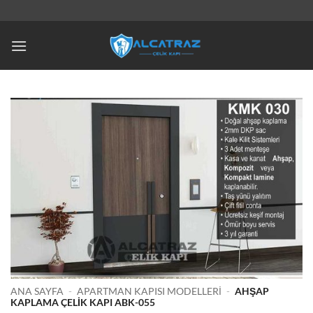
İçeriğe
atla
ANA SAYFA
-
APARTMAN KAPISI MODELLERI
-
AHŞAP
KAPLAMA ÇELIK KAPI ABK-055