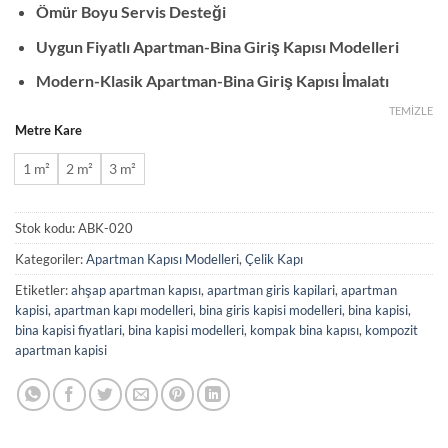
Ömür Boyu Servis Desteği
Uygun Fiyatlı Apartman-Bina Giriş Kapısı Modelleri
Modern-Klasik
Apartman-Bina Giriş Kapısı İmalatı
TEMIZLE
Metre Kare
1 m²
2 m²
3 m²
Stok kodu:
ABK-020
Kategoriler:
Apartman Kapısı Modelleri
,
Çelik Kapı
Etiketler:
ahşap apartman kapısı
,
apartman giris kapilari
,
apartman
kapisi
,
apartman kapı modelleri
,
bina giris kapisi modelleri
,
bina kapisi
,
bina kapisi fiyatlari
,
bina kapisi modelleri
,
kompak bina kapısı
,
kompozit
apartman kapisi