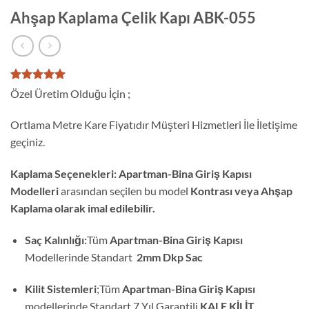
Ahşap Kaplama Çelik Kapı ABK-055
1
müşteri
Özel Üretim Olduğu İçin ;
puanına
dayanarak
5 üzerinden
Ortlama Metre Kare Fiyatıdır Müşteri Hizmetleri İle İletişime
5
puan aldı
geçiniz.
Kaplama Seçenekleri:
Apartman-Bina Giriş Kapısı
Modelleri
arasından seçilen bu model
Kontrası veya Ahşap
Kaplama olarak imal edilebilir.
Saç Kalınlığı:
Tüm
Apartman-Bina Giriş Kapısı
Modellerinde Standart
2mm Dkp Sac
Kilit Sistemleri
;Tüm
Apartman-Bina Giriş Kapısı
modellerinde Standart 7 Yıl Garantili
KALE KİLİT