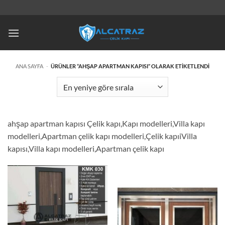
İçeriğe
atla
ANA SAYFA
-
ÜRÜNLER “AHŞAP APARTMAN KAPISI” OLARAK ETIKETLENDI
ahşap apartman kapısı Çelik kapı,Kapı modelleri,Villa kapı
modelleri,Apartman çelik kapı modelleri,Çelik kapıiVilla
kapısı,Villa kapı modelleri,Apartman çelik kapı