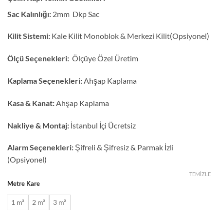
puanına
dayanarak
Sac Kalınlığı:
2mm Dkp Sac
5 üzerinden
5
puan aldı
Kilit Sistemi:
Kale Kilit Monoblok & Merkezi Kilit(Opsiyonel)
Ölçü Seçenekleri:
Ölçüye Özel Üretim
Kaplama Seçenekleri:
Ahşap Kaplama
Kasa & Kanat:
Ahşap Kaplama
Nakliye & Montaj:
İstanbul İçi Ücretsiz
Alarm Seçenekleri:
Şifreli & Şifresiz & Parmak İzli
(Opsiyonel)
TEMIZLE
Metre Kare
1 m²
2 m²
3 m²