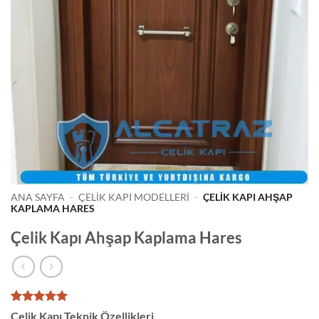
ANA SAYFA
-
ÇELIK KAPI MODELLERI
-
ÇELIK KAPI AHŞAP
KAPLAMA HARES
Çelik Kapı Ahşap Kaplama Hares
1
müşteri
Çelik Kapı Teknik Özellikleri