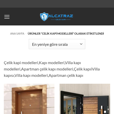
İçeriğe
atla
ANA SAYFA
-
ÜRÜNLER “CELIK KAPI MODELLERI” OLARAK ETIKETLENDI
Çelik kapi modelleri,Kapı modelleri,Villa kapı
modelleri,Apartman çelik kapı modelleri,Çelik kapıiVilla
kapısı,Villa kapı modelleri,Apartman çelik kapı