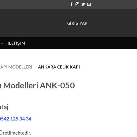
GIRIŞ YAP
İLETIŞIM
API MODELLERI
-
ANKARA ÇELIK KAPI
ı Modelleri ANK-050
taj
542 125 34 34
Üretilmektedir.