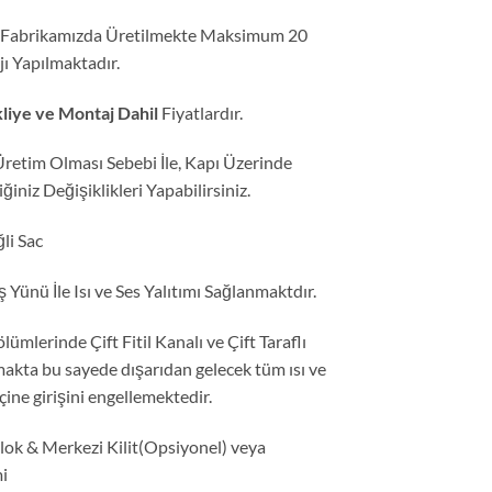
ki Fabrikamızda Üretilmekte Maksimum 20
ı Yapılmaktadır.
liye ve Montaj Dahil
Fiyatlardır.
Üretim Olması Sebebi İle, Kapı Üzerinde
niz Değişiklikleri Yapabilirsiniz.
li Sac
Yünü İle Isı ve Ses Yalıtımı Sağlanmaktdır.
ümlerinde Çift Fitil Kanalı ve Çift Taraflı
makta bu sayede dışarıdan gelecek tüm ısı ve
içine girişini engellemektedir.
k & Merkezi Kilit(Opsiyonel) veya
mi