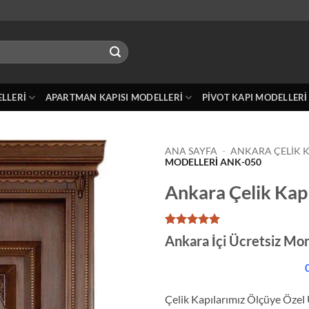
ELLERI
APARTMAN KAPISI MODELLERI
PIVOT KAPI MODELLERI
ANA SAYFA
-
ANKARA ÇELIK K
MODELLERI ANK-050
Ankara Çelik Kap
1
müşteri
Ankara İçi Ücretsiz Mon
puanına
dayanarak
0
5 üzerinden
5
puan aldı
Çelik Kapılarımız Ölçüye Özel 