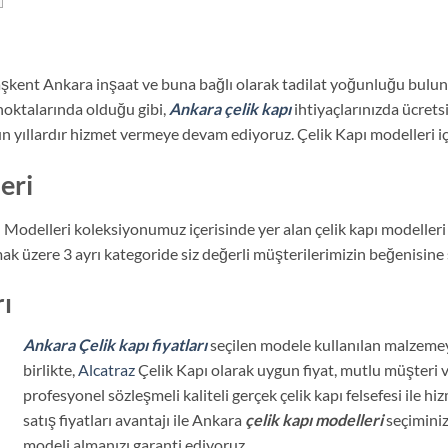
Başkent Ankara inşaat ve buna bağlı olarak tadilat yoğunluğu bulun
noktalarında olduğu gibi,
Ankara çelik kapı
ihtiyaçlarınızda ücretsi
uzun yıllardır hizmet vermeye devam ediyoruz. Çelik Kapı modelleri 
eri
Modelleri koleksiyonumuz içerisinde yer alan çelik kapı modelleri k
ak üzere 3 ayrı kategoride siz değerli müşterilerimizin beğenisine
rı
Ankara Çelik kapı fiyatları
seçilen modele kullanılan malzemey
birlikte,
Alcatraz
Çelik Kapı olarak uygun fiyat, mutlu müşteri 
profesyonel sözleşmeli kaliteli gerçek çelik kapı felsefesi ile hi
satış fiyatları avantajı ile Ankara
çelik kapı modelleri
seçiminiz
modeli almanızı garanti ediyoruz.