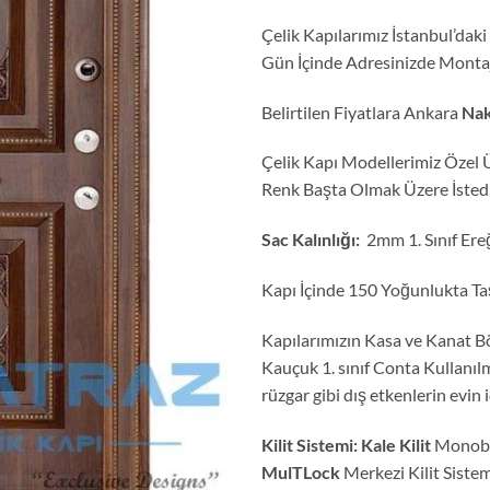
Çelik Kapılarımız İstanbul’da
Gün İçinde Adresinizde Montaj
Belirtilen Fiyatlara Ankara
Nak
Çelik Kapı Modellerimiz Özel 
Renk Başta Olmak Üzere İstediği
Sac Kalınlığı:
2mm 1. Sınıf Ereğ
Kapı İçinde 150 Yoğunlukta Taş 
Kapılarımızın Kasa ve Kanat Böl
Kauçuk 1. sınıf Conta Kullanıl
rüzgar gibi dış etkenlerin evin 
Kilit Sistemi:
Kale Kilit
Monoblo
MulTLock
Merkezi Kilit Siste