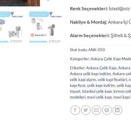
Renk Seçenekleri:
İstediğiniz
Nakliye & Montaj:
Ankara İçi 
Alarm Seçenekleri:
Şifreli & Ş
Stok kodu:
ANK-050
Kategoriler:
Ankara Çelik Kapı Model
Etiketler:
Ankara Çelik Kapı
,
Ankara 
Ankara çelik kapı indirim
,
Ankara çeli
celik kapi alarm
,
celik kapi fiyatlari
,
c
kapı fiyat
,
çelik kapı indirim
,
çelik kap
inşaat
,
istanbul çelik kapı
,
kırmızı çel
modelleri
,
mavi çelik kapı
,
mavi kapı 