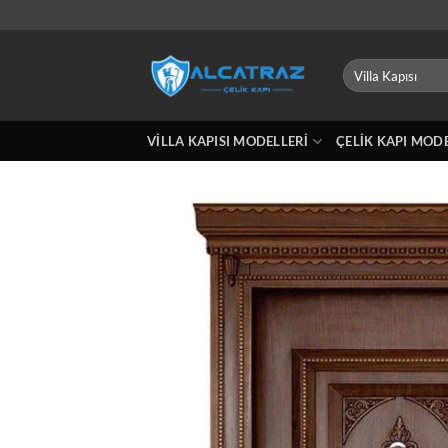
İçeriğe
atla
Ara:
VILLA KAPISI MODELLERI
ÇELIK KAPI MOD