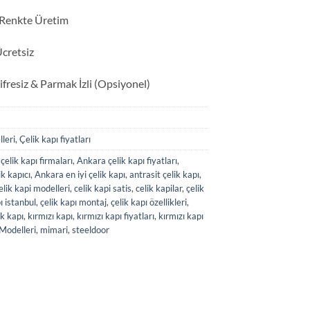
 Renkte Üretim
Ücretsiz
ifresiz & Parmak İzli (Opsiyonel)
leri
,
Çelik kapı fiyatları
çelik kapı firmaları
,
Ankara çelik kapı fiyatları
,
k kapıcı
,
Ankara en iyi çelik kapı
,
antrasit çelik kapı
,
elik kapi modelleri
,
celik kapi satis
,
celik kapilar
,
çelik
ı istanbul
,
çelik kapı montaj
,
çelik kapı özellikleri
,
ik kapı
,
kırmızı kapı
,
kırmızı kapı fiyatları
,
kırmızı kapı
Modelleri
,
mimari
,
steeldoor