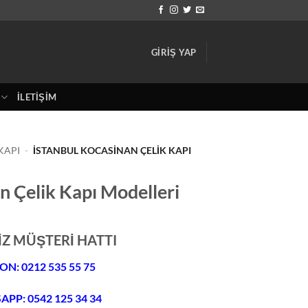
GIRIŞ YAP
İLETIŞIM
KAPI
-
İSTANBUL KOCASINAN ÇELIK KAPI
n Çelik Kapı Modelleri
İZ MÜŞTERİ HATTI
ON: 0212 535 55 75
PP: 0542 125 34 34