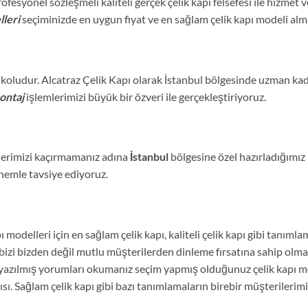
esyonel sözleşmeli kaliteli gerçek çelik kapı felsefesi ile hizmet ve
lleri
seçiminizde en uygun fiyat ve en sağlam çelik kapı modeli alm
iş koludur. Alcatraz Çelik Kapı olarak İstanbul bölgesinde uzman
ontaj
işlemlerimizi büyük bir özveri ile gerçekleştiriyoruz.
lerimizi kaçırmamanız adına
İstanbul
bölgesine özel hazırladığımız
nemle tavsiye ediyoruz.
pı modelleri için en sağlam çelik kapı, kaliteli çelik kapı gibi tan
e bizi bizden değil mutlu müşterilerden dinleme fırsatına sahip olm
 yazılmış yorumları okumanız seçim yapmış olduğunuz çelik kapı m
apısı. Sağlam çelik kapı gibi bazı tanımlamaların birebir müşterileri