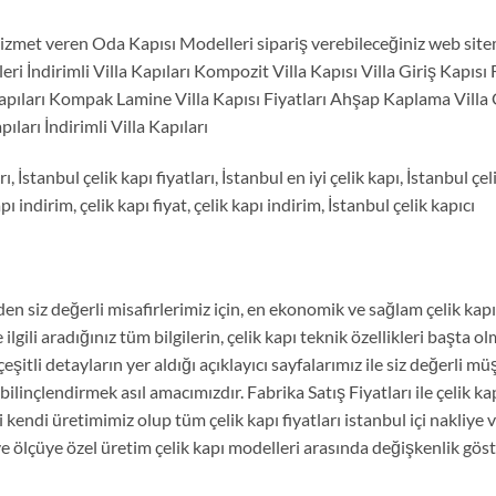
zmet veren Oda Kapısı Modelleri sipariş verebileceğiniz web sitemi
ri İndirimli Villa Kapıları Kompozit Villa Kapısı Villa Giriş Kapısı F
pıları Kompak Lamine Villa Kapısı Fiyatları Ahşap Kaplama Villa Gir
ıları İndirimli Villa Kapıları
ı, İstanbul çelik kapı fiyatları, İstanbul en iyi çelik kapı, İstanbul çel
pı indirim, çelik kapı fiyat, çelik kapı indirim, İstanbul çelik kapıcı
den siz değerli misafirlerimiz için, en ekonomik ve sağlam çelik kap
le ilgili aradığınız tüm bilgilerin, çelik kapı teknik özellikleri başta 
itli detayların yer aldığı açıklayıcı sayfalarımız ile siz değerli mü
ilinçlendirmek asıl amacımızdır. Fabrika Satış Fiyatları ile çelik kap
 kendi üretimimiz olup tüm çelik kapı fiyatları istanbul içi nakliye v
ı ve ölçüye özel üretim çelik kapı modelleri arasında değişkenlik gös