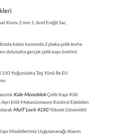
kleri
t Kısmı 2 mm 1. Sınıf Ereğli Sac
tında kalan kısmında 2 plaka çelik levha
am dolulukta gerçek çelik kapı üretimi
i 150 Yoğunlukta Taş Yünü İle EU
ımı
lanımlı
Kale Monoblok
Çelik Kapı Kilit
4 Ayrı Kilit Mekanizmasını Kontrol Edebilen
olarak
MulT Lock 415G
Yüksek Güvenlikli
apı Modellerimiz Uygulanacağı Alanın