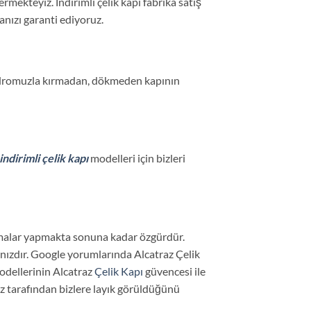
rmekteyiz. İndirimli çelik kapı fabrika satış
anızı garanti ediyoruz.
 kadromuzla kırmadan, dökmeden kapının
indirimli çelik kapı
modelleri için bizleri
ımlamalar yapmakta sonuna kadar özgürdür.
anızdır. Google yorumlarında Alcatraz Çelik
odellerinin Alcatraz
Çelik Kapı
güvencesi ile
miz tarafından bizlere layık görüldüğünü