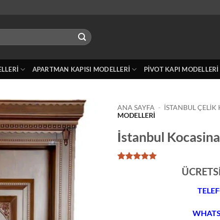
ELLERI
APARTMAN KAPISI MODELLERI
PIVOT KAPI MODELLERI
ANA SAYFA
-
İSTANBUL ÇELIK 
MODELLERI
İstanbul Kocasina
1
müşteri
ÜCRETS
puanına
dayanarak
TELEF
5 üzerinden
5
puan aldı
WHATSA