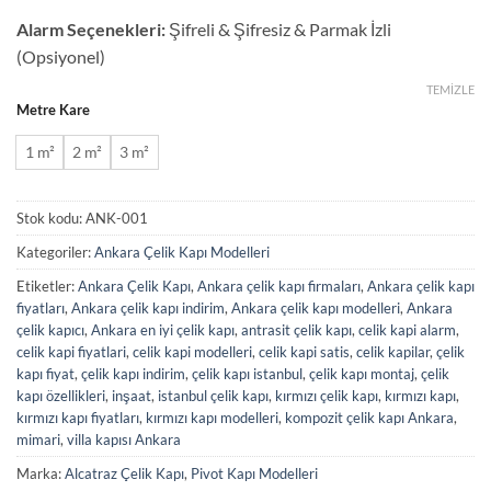
Alarm Seçenekleri:
Şifreli & Şifresiz & Parmak İzli
(Opsiyonel)
TEMIZLE
Metre Kare
1 m²
2 m²
3 m²
Stok kodu:
ANK-001
Kategoriler:
Ankara Çelik Kapı Modelleri
Etiketler:
Ankara Çelik Kapı
,
Ankara çelik kapı firmaları
,
Ankara çelik kapı
fiyatları
,
Ankara çelik kapı indirim
,
Ankara çelik kapı modelleri
,
Ankara
çelik kapıcı
,
Ankara en iyi çelik kapı
,
antrasit çelik kapı
,
celik kapi alarm
,
celik kapi fiyatlari
,
celik kapi modelleri
,
celik kapi satis
,
celik kapilar
,
çelik
kapı fiyat
,
çelik kapı indirim
,
çelik kapı istanbul
,
çelik kapı montaj
,
çelik
kapı özellikleri
,
inşaat
,
istanbul çelik kapı
,
kırmızı çelik kapı
,
kırmızı kapı
,
kırmızı kapı fiyatları
,
kırmızı kapı modelleri
,
kompozit çelik kapı Ankara
,
mimari
,
villa kapısı Ankara
Marka:
Alcatraz Çelik Kapı
,
Pivot Kapı Modelleri