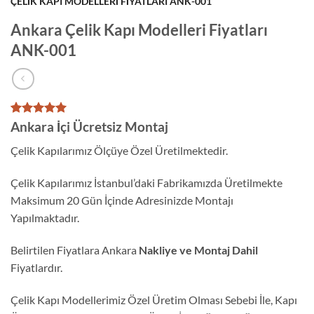
ÇELIK KAPI MODELLERI FIYATLARI ANK-001
Ankara Çelik Kapı Modelleri Fiyatları
ANK-001
1
müşteri
Ankara İçi Ücretsiz Montaj
puanına
dayanarak
Çelik Kapılarımız Ölçüye Özel Üretilmektedir.
5 üzerinden
5
puan aldı
Çelik Kapılarımız İstanbul’daki Fabrikamızda Üretilmekte
Maksimum 20 Gün İçinde Adresinizde Montajı
Yapılmaktadır.
Belirtilen Fiyatlara Ankara
Nakliye ve Montaj Dahil
Fiyatlardır.
Çelik Kapı Modellerimiz Özel Üretim Olması Sebebi İle, Kapı