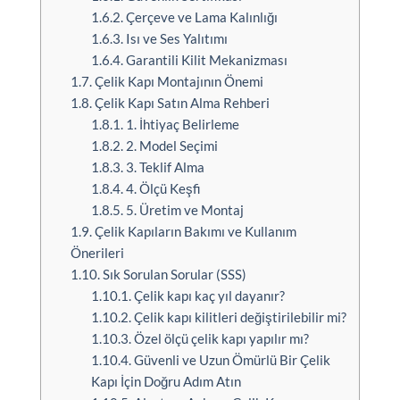
1.6.2.
Çerçeve ve Lama Kalınlığı
1.6.3.
Isı ve Ses Yalıtımı
1.6.4.
Garantili Kilit Mekanizması
1.7.
Çelik Kapı Montajının Önemi
1.8.
Çelik Kapı Satın Alma Rehberi
1.8.1.
1. İhtiyaç Belirleme
1.8.2.
2. Model Seçimi
1.8.3.
3. Teklif Alma
1.8.4.
4. Ölçü Keşfi
1.8.5.
5. Üretim ve Montaj
1.9.
Çelik Kapıların Bakımı ve Kullanım
Önerileri
1.10.
Sık Sorulan Sorular (SSS)
1.10.1.
Çelik kapı kaç yıl dayanır?
1.10.2.
Çelik kapı kilitleri değiştirilebilir mi?
1.10.3.
Özel ölçü çelik kapı yapılır mı?
1.10.4.
Güvenli ve Uzun Ömürlü Bir Çelik
Kapı İçin Doğru Adım Atın