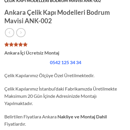
ÇELIK KAPI MODELLERI BODRUM MAVISI ANK-002
Ankara Çelik Kapı Modelleri Bodrum
Mavisi ANK-002
1
müşteri
Ankara İçi Ücretsiz Montaj
puanına
dayanarak
0542 125 34 34
5 üzerinden
5
puan aldı
Çelik Kapılarımız Ölçüye Özel Üretilmektedir.
Çelik Kapılarımız İstanbul’daki Fabrikamızda Üretilmekte
Maksimum 20 Gün İçinde Adresinizde Montajı
Yapılmaktadır.
Belirtilen Fiyatlara Ankara
Nakliye ve Montaj Dahil
Fiyatlardır.