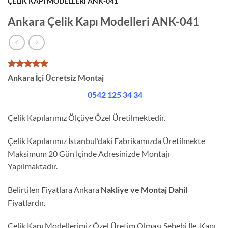
ÇELIK KAPI MODELLERI ANK-041
Ankara Çelik Kapı Modelleri ANK-041
1
müşteri
Ankara İçi Ücretsiz Montaj
puanına
dayanarak
0542 125 34 34
5 üzerinden
5
puan aldı
Çelik Kapılarımız Ölçüye Özel Üretilmektedir.
Çelik Kapılarımız İstanbul’daki Fabrikamızda Üretilmekte
Maksimum 20 Gün İçinde Adresinizde Montajı
Yapılmaktadır.
Belirtilen Fiyatlara Ankara
Nakliye ve Montaj Dahil
Fiyatlardır.
Çelik Kapı Modellerimiz Özel Üretim Olması Sebebi İle, Kapı