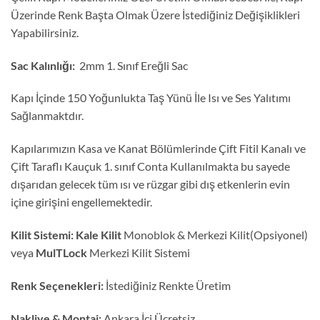
Üzerinde Renk Başta Olmak Üzere İstediğiniz Değişiklikleri
Yapabilirsiniz.
Sac Kalınlığı:
2mm 1. Sınıf Ereğli Sac
Kapı İçinde 150 Yoğunlukta Taş Yünü İle Isı ve Ses Yalıtımı
Sağlanmaktdır.
Kapılarımızın Kasa ve Kanat Bölümlerinde Çift Fitil Kanalı ve
Çift Taraflı Kauçuk 1. sınıf Conta Kullanılmakta bu sayede
dışarıdan gelecek tüm ısı ve rüzgar gibi dış etkenlerin evin
içine girişini engellemektedir.
Kilit Sistemi:
Kale Kilit
Monoblok & Merkezi Kilit(Opsiyonel)
veya
MulTLock
Merkezi Kilit Sistemi
Renk Seçenekleri:
İstediğiniz Renkte Üretim
Nakliye & Montaj:
Ankara İçi Ücretsiz