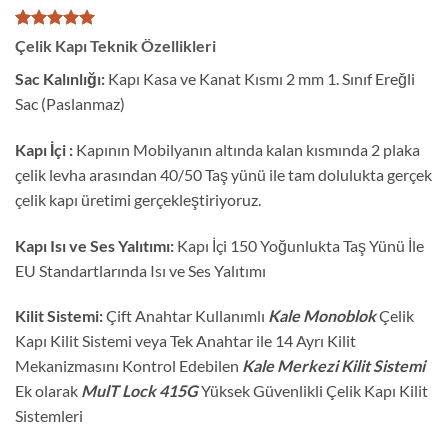
1
müşteri
Çelik Kapı Teknik Özellikleri
puanına
dayanarak
Sac Kalınlığı:
Kapı Kasa ve Kanat Kısmı 2 mm 1. Sınıf Ereğli
5 üzerinden
Sac (Paslanmaz)
5
puan aldı
Kapı İçi :
Kapının Mobilyanın altında kalan kısmında 2 plaka
çelik levha arasından 40/50 Taş yünü ile tam dolulukta gerçek
çelik kapı üretimi gerçekleştiriyoruz.
Kapı Isı ve Ses Yalıtımı:
Kapı İçi 150 Yoğunlukta Taş Yünü İle
EU Standartlarında Isı ve Ses Yalıtımı
Kilit Sistemi:
Çift Anahtar Kullanımlı
Kale Monoblok
Çelik
Kapı Kilit Sistemi veya Tek Anahtar ile 14 Ayrı Kilit
Mekanizmasını Kontrol Edebilen
Kale Merkezi Kilit Sistemi
Ek olarak
MulT Lock 415G
Yüksek Güvenlikli Çelik Kapı Kilit
Sistemleri