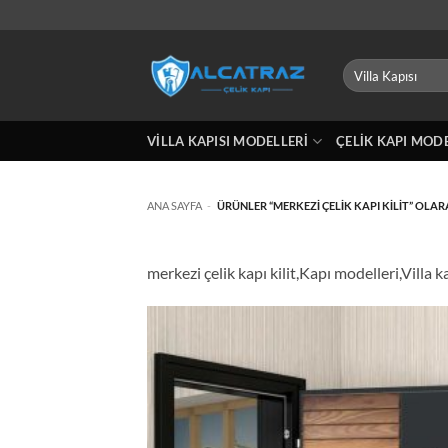
İçeriğe
atla
Ara:
VILLA KAPISI MODELLERI
ÇELIK KAPI MOD
ANA SAYFA
-
ÜRÜNLER “MERKEZI ÇELIK KAPI KILIT” OLAR
merkezi çelik kapı kilit,Kapı modelleri,Villa 