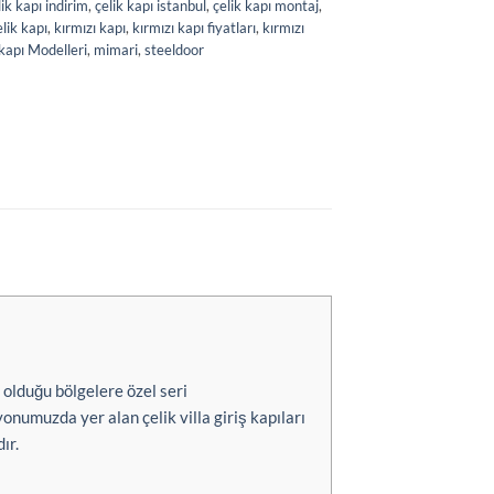
lik kapı indirim
,
çelik kapı istanbul
,
çelik kapı montaj
,
elik kapı
,
kırmızı kapı
,
kırmızı kapı fiyatları
,
kırmızı
kapı Modelleri
,
mimari
,
steeldoor
 olduğu bölgelere özel seri
onumuzda yer alan çelik villa giriş kapıları
ır.