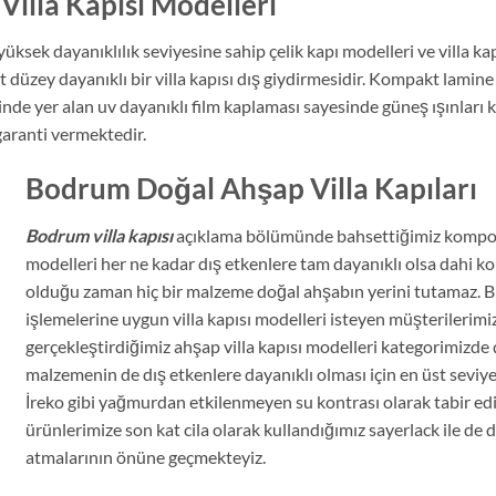
lla Kapısı Modelleri
sek dayanıklılık seviyesine sahip çelik kapı modelleri ve villa kapı
 düzey dayanıklı bir villa kapısı dış giydirmesidir. Kompakt lamine 
 yer alan uv dayanıklı film kaplaması sayesinde güneş ışınları k
garanti vermektedir.
Bodrum Doğal Ahşap Villa Kapıları
Bodrum villa kapısı
açıklama bölümünde bahsettiğimiz kompozit 
modelleri her ne kadar dış etkenlere tam dayanıklı olsa dahi k
olduğu zaman hiç bir malzeme doğal ahşabın yerini tutamaz. Bi
işlemelerine uygun villa kapısı modelleri isteyen müşterilerimi
gerçekleştirdiğimiz ahşap villa kapısı modelleri kategorimizde 
malzemenin de dış etkenlere dayanıklı olması için en üst sevi
İreko gibi yağmurdan etkilenmeyen su kontrası olarak tabir e
ürünlerimize son kat cila olarak kullandığımız sayerlack ile de d
atmalarının önüne geçmekteyiz.