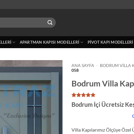
ELLERI
APARTMAN KAPISI MODELLERI
PIVOT KAPI MODELLERI
ANA SAYFA
-
BODRUM VILLA K
058
Bodrum Villa Kap
1
müşteri
Bodrum İçi Ücretsiz Ke
puanına
dayanarak
0
5 üzerinden
5
puan aldı
Villa Kapılarımız Ölçüye Özel 