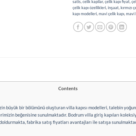
satis
,
celik kapilar
,
çelik kapı fiyat
,
çe
çelik kapı özellikleri
,
inşaat
,
kırmızı ç
kapı modelleri
,
mavi çelik kapı
,
mavi 
Contents
in büyük bir bölümünü oluşturan villa kapısı modelleri, talebin yoğun
rimizin beğenisine sunulmaktadır. Bodrum villa giriş kapıları koleksiy
öz doldurmakta, fabrika satış fiyatları avantajları ile satışa sunulmaktad