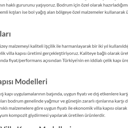
ın haklı gururunu yaşıyoruz. Bodrum için özel olarak hazırladığı
emli kışları ise bol yağış alan bölgeye özel malzemeler kullanarak 
ları
zey malzemeyi kaliteli işçilik ile harmanlayarak bir iki yıl kullanı
elik villa kapısı üretimi gerçekleştiriyoruz. Kaliteye bağlı olarak üre
ında fiyat/performans açısından Türkiye’nin en iddialı çelik kapı üre
pısı Modelleri
ış kapı uygulamalarının başında, uygun fiyatı ve dış etkenlere karşı
ıları bodrum genelinde yağmur ve güneşin zararlı ışınlarına karşı d
klı malzemelere göre uygun fiyatı ile ekonomik villa kapısı olarak 
yum kompozit giydirmesi yapılarak üretilen ürünlerdir.