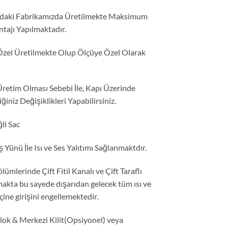
ul’daki Fabrikamızda Üretilmekte Maksimum
tajı Yapılmaktadır.
 Özel Üretilmekte Olup Ölçüye Özel Olarak
Üretim Olması Sebebi İle, Kapı Üzerinde
niz Değişiklikleri Yapabilirsiniz.
li Sac
Yünü İle Isı ve Ses Yalıtımı Sağlanmaktdır.
ümlerinde Çift Fitil Kanalı ve Çift Taraflı
makta bu sayede dışarıdan gelecek tüm ısı ve
içine girişini engellemektedir.
k & Merkezi Kilit(Opsiyonel) veya