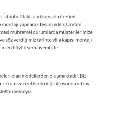
ları İstanbul’daki fabrikamızda üretimi
 montajı yapılarak teslim edilir. Üretim
ürmesi muhtemel durumlarda müşterilerimize
e söz verdiğimiz tarihte villa kapısı montajı
izim en büyük sermayemizdir.
lmeleri olan modellerden oluşmaktadır. Biz
perli cam ve özel istek doğrultusunda vitray
kleştirmekteyiz.