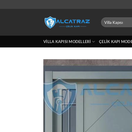
İçeriğe
atla
Ara:
VILLA KAPISI MODELLERI
ÇELIK KAPI MOD