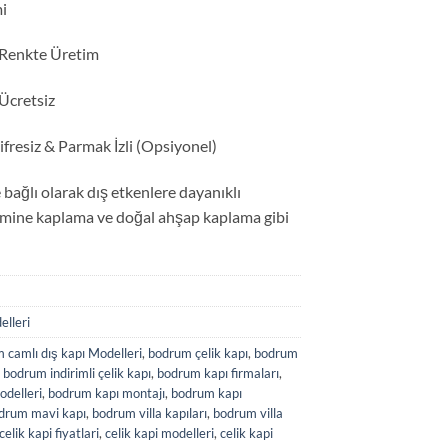
mi
 Renkte Üretim
Ücretsiz
ifresiz & Parmak İzli (Opsiyonel)
bağlı olarak dış etkenlere dayanıklı
mine kaplama ve doğal ahşap kaplama gibi
elleri
 camlı dış kapı Modelleri
,
bodrum çelik kapı
,
bodrum
,
bodrum indirimli çelik kapı
,
bodrum kapı firmaları
,
delleri
,
bodrum kapı montajı
,
bodrum kapı
drum mavi kapı
,
bodrum villa kapıları
,
bodrum villa
celik kapi fiyatlari
,
celik kapi modelleri
,
celik kapi