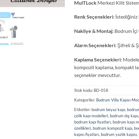
MulTLock
Merkezi Kilit Siste
Renk Seçenekleri:
İstediğiniz
Nakliye & Montaj:
Bodrum İçi 
Alarm Seçenekleri:
Şifreli & Ş
Kaplama Seçenekleri:
Modele 
kompozit kaplama, kompakt la
seçenekler mevcuttur.
Stok kodu:
BD-058
Kategoriler:
Bodrum Villa Kapısı Mod
Etiketler:
bodrum beyaz kapı
,
bodrum
çelik kapı modelleri
,
bodrum dış kapı
bodrum kapı fiyatları
,
bodrum kapı mo
özellikleri
,
bodrum kompozit kapı
,
bo
kapısı fiyatları
,
bodrum yazlık kapısı
,