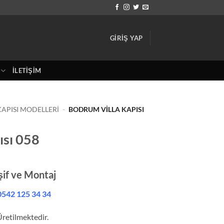
GIRIŞ YAP
İLETIŞIM
APISI MODELLERI
-
BODRUM VILLA KAPISI
ısı 058
şif ve Montaj
542 125 34 34
Üretilmektedir.