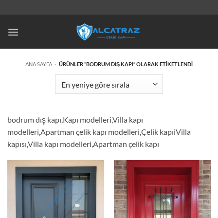
İçeriğe
atla
ANA SAYFA
-
ÜRÜNLER “BODRUM DIŞ KAPI” OLARAK ETIKETLENDI
bodrum dış kapı,Kapı modelleri,Villa kapı
modelleri,Apartman çelik kapı modelleri,Çelik kapıiVilla
kapısı,Villa kapı modelleri,Apartman çelik kapı