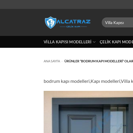
İçeriğe
atla
Ara:
VILLA KAPISI MODELLERI
ÇELIK KAPI MOD
ANA SAYFA
-
ÜRÜNLER “BODRUM KAPI MODELLERI” OLAR
bodrum kapı modelleri,Kapı modelleri,Villa k