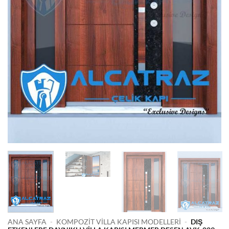
ANA SAYFA
-
KOMPOZIT VILLA KAPISI MODELLERI
-
DIŞ