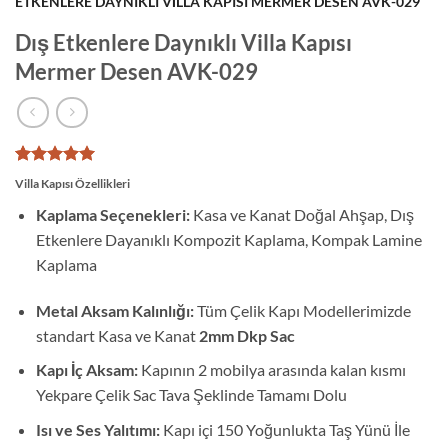
ETKENLERE DAYNIKLI VILLA KAPISI MERMER DESEN AVK-029
Dış Etkenlere Daynıklı Villa Kapısı
Mermer Desen AVK-029
1
müşteri
Villa Kapısı Özellikleri
puanına
dayanarak
Kaplama Seçenekleri:
Kasa ve Kanat Doğal Ahşap, Dış
5 üzerinden
Etkenlere Dayanıklı Kompozit Kaplama, Kompak Lamine
5
puan aldı
Kaplama
Metal Aksam Kalınlığı:
Tüm Çelik Kapı Modellerimizde
standart Kasa ve Kanat
2mm Dkp Sac
Kapı İç Aksam:
Kapının 2 mobilya arasında kalan kısmı
Yekpare Çelik Sac Tava Şeklinde Tamamı Dolu
Isı ve Ses Yalıtımı:
Kapı içi 150 Yoğunlukta Taş Yünü İle