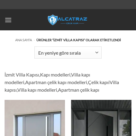
İçeriğe
atla
ANA SAYFA
-
ÜRÜNLER “İZMIT VILLA KAPISI” OLARAK ETIKETLENDI
İzmit Villa Kapısı,Kapı modelleri,Villa kapı
modelleri,Apartman çelik kapı modelleri,Çelik kapıiVilla
kapısı,Villa kapı modelleri,Apartman çelik kapı