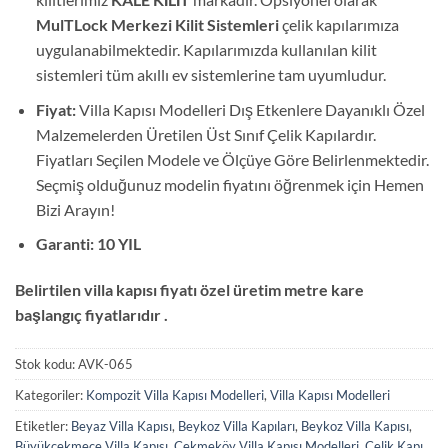
MulTLock Merkezi Kilit Sistemleri
çelik kapılarımıza
uygulanabilmektedir. Kapılarımızda kullanılan kilit
sistemleri tüm akıllı ev sistemlerine tam uyumludur.
Fiyat:
Villa Kapısı Modelleri Dış Etkenlere Dayanıklı Özel
Malzemelerden Üretilen Üst Sınıf Çelik Kapılardır.
Fiyatları Seçilen Modele ve Ölçüye Göre Belirlenmektedir.
Seçmiş olduğunuz modelin fiyatını öğrenmek için Hemen
Bizi Arayın!
Garanti: 10 YIL
Belirtilen villa kapısı fiyatı özel üretim metre kare
başlangıç fiyatlarıdır .
Stok kodu:
AVK-065
Kategoriler:
Kompozit Villa Kapısı Modelleri
,
Villa Kapısı Modelleri
Etiketler:
Beyaz Villa Kapısı
,
Beykoz Villa Kapıları
,
Beykoz Villa Kapısı
,
Büyükçekmece Villa Kapısı
,
Çekmeköy Villa Kapısı Modelleri
,
Çelik Kapı