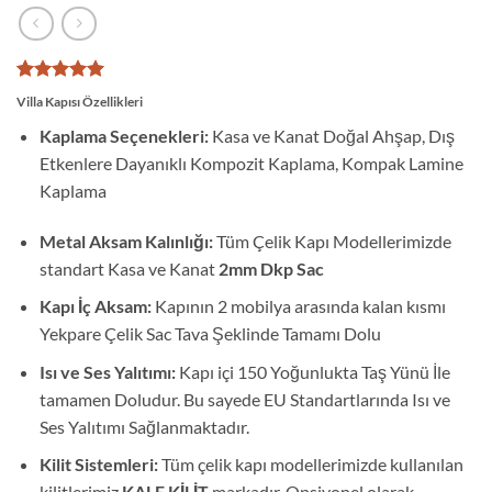
1
müşteri
Villa Kapısı Özellikleri
puanına
dayanarak
Kaplama Seçenekleri:
Kasa ve Kanat Doğal Ahşap, Dış
5 üzerinden
Etkenlere Dayanıklı Kompozit Kaplama, Kompak Lamine
5
puan aldı
Kaplama
Metal Aksam Kalınlığı:
Tüm Çelik Kapı Modellerimizde
standart Kasa ve Kanat
2mm Dkp Sac
Kapı İç Aksam:
Kapının 2 mobilya arasında kalan kısmı
Yekpare Çelik Sac Tava Şeklinde Tamamı Dolu
Isı ve Ses Yalıtımı:
Kapı içi 150 Yoğunlukta Taş Yünü İle
tamamen Doludur. Bu sayede EU Standartlarında Isı ve
Ses Yalıtımı Sağlanmaktadır.
Kilit Sistemleri:
Tüm çelik kapı modellerimizde kullanılan
kilitlerimiz
KALE KİLİT
markadır. Opsiyonel olarak