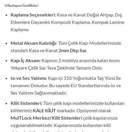
1
müşteri
Villa Kapısı Özellikleri
puanına
dayanarak
Kaplama Seçenekleri:
Kasa ve Kanat Doğal Ahşap, Dış
5 üzerinden
Etkenlere Dayanıklı Kompozit Kaplama, Kompak Lamine
5
puan aldı
Kaplama
Metal Aksam Kalınlığı:
Tüm Çelik Kapı Modellerimizde
standart Kasa ve Kanat
2mm Dkp Sac
Kapı İç Aksam:
Kapının 2 mobilya arasında kalan kısmı
Yekpare Çelik Sac Tava Şeklinde Tamamı Dolu
Isı ve Ses Yalıtımı:
Kapı içi 150 Yoğunlukta Taş Yünü İle
tamamen Doludur. Bu sayede EU Standartlarında Isı ve
Ses Yalıtımı Sağlanmaktadır.
Kilit Sistemleri:
Tüm çelik kapı modellerimizde kullanılan
kilitlerimiz
KALE KİLİT
markadır. Opsiyonel olarak
MulTLock Merkezi Kilit Sistemleri
çelik kapılarımıza
uygulanabilmektedir. Kapılarımızda kullanılan kilit