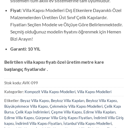
sistemleri tüm akıllı ev sistemlerine tam uyumludur.
Fiyat:
Villa Kapısı Modelleri Dış Etkenlere Dayanıklı Özel
Malzemelerden Üretilen Üst Sınıf Çelik Kapılardır.
Fiyatları Seçilen Modele ve Ölçüye Göre Belirlenmektedir.
Seçmiş olduğunuz modelin fiyatını öğrenmek için Hemen
Bizi Arayın!
Garanti: 10 YIL
Belirtilen villa kapısı fiyatı özel üretim metre kare
başlangıç fiyatlarıdır .
Stok kodu:
AVK-099
Kategoriler:
Kompozit Villa Kapısı Modelleri
,
Villa Kapısı Modelleri
Etiketler:
Beyaz Villa Kapısı
,
Beykoz Villa Kapıları
,
Beykoz Villa Kapısı
,
Büyükçekmece Villa Kapısı
,
Çekmeköy Villa Kapısı Modelleri
,
Çelik Kapı
Bursa
,
Çelik Kapı İndirimleri
,
Çeşme Villa Kapısı
,
Edirne Villa Kapıları
,
Edirne Villa Kapısı
,
Gürpınar Villa Giriş Kapısı Fiyatları
,
İndirimli Villa Giriş
kapısı
,
İndirimli Villa Kapısı Fiyatları
,
İstanbul Villa Kapısı Modelleri
,