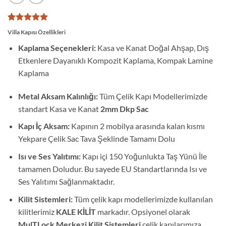
1
müşteri
Villa Kapısı Özellikleri
puanına
dayanarak
Kaplama Seçenekleri:
Kasa ve Kanat Doğal Ahşap, Dış
5 üzerinden
Etkenlere Dayanıklı Kompozit Kaplama, Kompak Lamine
5
puan aldı
Kaplama
Metal Aksam Kalınlığı:
Tüm Çelik Kapı Modellerimizde
standart Kasa ve Kanat
2mm Dkp Sac
Kapı İç Aksam:
Kapının 2 mobilya arasında kalan kısmı
Yekpare Çelik Sac Tava Şeklinde Tamamı Dolu
Isı ve Ses Yalıtımı:
Kapı içi 150 Yoğunlukta Taş Yünü İle
tamamen Doludur. Bu sayede EU Standartlarında Isı ve
Ses Yalıtımı Sağlanmaktadır.
Kilit Sistemleri:
Tüm çelik kapı modellerimizde kullanılan
kilitlerimiz
KALE KİLİT
markadır. Opsiyonel olarak
MulTLock Merkezi Kilit Sistemleri
çelik kapılarımıza