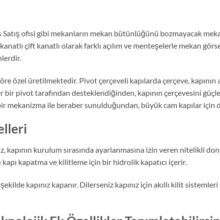
dans Satış ofisi gibi mekanların mekan bütünlüğünü bozmayacak m
k kanatlı çift kanatlı olarak farklı açılım ve menteşelerle mekan gö
lerdir.
re özel üretilmektedir. Pivot çerçeveli kapılarda çerçeve, kapının a
r bir pivot tarafından desteklendiğinden, kapının çerçevesini güçle
 bir mekanizma ile beraber sunulduğundan, büyük cam kapılar için de
lleri
z, kapının kurulum sırasında ayarlanmasına izin veren nitelikli dona
kapı kapatma ve kilitleme için bir hidrolik kapatıcı içerir.
de kapınız kapanır. Dilerseniz kapınız için akıllı kilit sistemleri