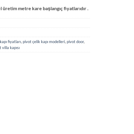
el üretim metre kare başlangıç fiyatlarıdır .
kapı fiyatları
,
pivot çelik kapı modelleri
,
pivot door
,
t villa kapısı