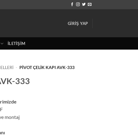
GIRIŞ YAP
İLETIŞIM
ELLERI
-
PIVOT ÇELIK KAPI AVK-333
 AVK-333
erimizde
İF
 ve montaj
anı