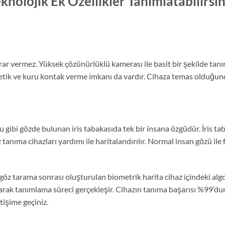
knolojik Ek Özellikler Tanımlatabilirsin
arar vermez. Yüksek çözünürlüklü kamerası ile basit bir şekilde t
me tetik ve kuru kontak verme imkanı da vardır. Cihaza temas olduğ
u gibi gözde bulunan iris tabakasıda tek bir insana özgüdür. İris t
tanıma cihazları yardımı ile haritalandırılır. Normal insan gözü ile
 göz tarama sonrası oluşturulan biometrik harita cihaz içindeki alg
larak tanımlama süreci gerçekleşir. Cihazın tanıma başarısı %99’dur
etişime geçiniz.