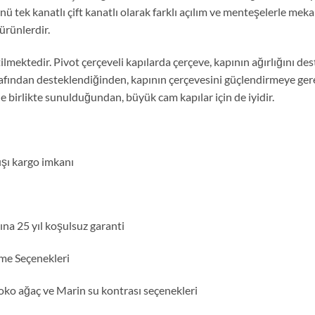
yönü tek kanatlı çift kanatlı olarak farklı açılım ve menteşelerle m
 ürünlerdir.
ilmektedir. Pivot çerçeveli kapılarda çerçeve, kapının ağırlığını de
rafından desteklendiğinden, kapının çerçevesini güçlendirmeye gerek
e birlikte sunulduğundan, büyük cam kapılar için de iyidir.
dışı kargo imkanı
na 25 yıl koşulsuz garanti
me Seçenekleri
oko ağaç ve Marin su kontrası seçenekleri