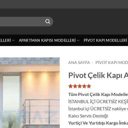
ELLERI
APARTMAN KAPISI MODELLERI
PIVOT KAPI MODELLERI
ANA SAYFA
-
PIVOT KAPI MOD
Pivot Çelik Kapı
1
müşteri
Tüm Pivot Çelik Kapı Modell
puanına
İSTANBUL İÇİ ÜCRETSİZ KEŞ
dayanarak
5 üzerinden
İstanbul içi ÜCRETSİZ nakliye
5
puan aldı
Kalıcı Servis Desteği
Yurtiçi Ve Yurtdışı Kargo İmk