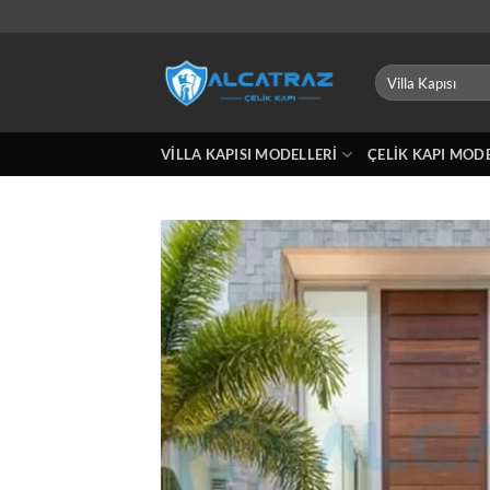
İçeriğe
atla
Ara:
VILLA KAPISI MODELLERI
ÇELIK KAPI MOD