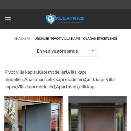
İçeriğe
atla
ANA SAYFA
-
ÜRÜNLER “PIVOT VILLA KAPISI” OLARAK ETIKETLENDI
Pivot villa kapısı,Kapı modelleri,Villa kapı
modelleri,Apartman çelik kapı modelleri,Çelik kapıiVilla
kapısı,Villa kapı modelleri,Apartman çelik kapı