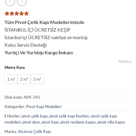
1
müşteri
Tüm Pivot Çelik Kapı Modellerimizde
puanına
İSTANBUL İÇİ ÜCRETSİZ KEŞİF
dayanarak
5 üzerinden
İstanbul içi ÜCRETSİZ nakliye ve montaj
5
puan aldı
Kalıcı Servis Desteği
Yurtiçi Ve Yurtdışı Kargo İmkanı
TEMIZLE
Metre Kare
1 m²
2 m²
3 m²
Stok kodu:
AVK-341
Kategoriler:
Pivot Kapı Modelleri
Etiketler:
pivot çelik kapı
,
pivot çelik kapı fiyatları
,
pivot çelik kapı
modelleri
,
pivot door
,
pivot kapı
,
pivot rezidans kapısı
,
pivot villa kapısı
Marka:
Alcatraz Çelik Kapı