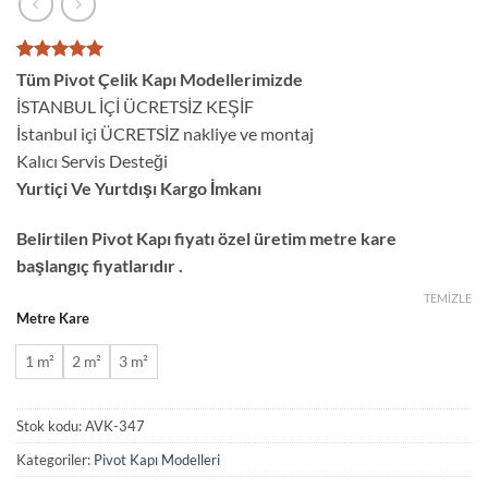
1
müşteri
Tüm Pivot Çelik Kapı Modellerimizde
puanına
İSTANBUL İÇİ ÜCRETSİZ KEŞİF
dayanarak
5 üzerinden
İstanbul içi ÜCRETSİZ nakliye ve montaj
5
puan aldı
Kalıcı Servis Desteği
Yurtiçi Ve Yurtdışı Kargo İmkanı
Belirtilen Pivot Kapı fiyatı özel üretim metre kare
başlangıç fiyatlarıdır .
TEMIZLE
Metre Kare
1 m²
2 m²
3 m²
Stok kodu:
AVK-347
Kategoriler:
Pivot Kapı Modelleri