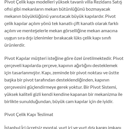
Pivot Çelik kapı modelleri yüksek tavanlı villa Rezidans Satış
ofisi gibi mekanların mekan bütünlüğünü bozmayacak
mekanın büyüklüğünü yansıtacak büyük kapılardır. Pivot
çelik kapılar açılım yönü tek kanatlı çift kanatlı olarak farklı
açılım ve menteşelerle mekan görselliğine mekan amacına
uygun sıra dışı izlenimler bırakacak lüks çelik kapı sınıfı
ürünlerdir.
Pivot Kapılar müşteri isteğine göre özel üretilmektedir. Pivot
çerçeveli kapılarda çerçeve, kapının ağırlığını desteklemek
için tasarlanmıştır. Kapı, zeminde bir pivot noktası ve üstte
başka bir pivot tarafından desteklendiğinden, kapının
çerçevesini güçlendirmeye gerek yoktur. Bir Pivot Sistemi,
yüksek kaliteli gizli kendi kendine kapanan bir mekanizma ile
birlikte sunulduğundan, büyük cam kapılar için de iyidir.
Pivot Çelik Kapı Teslimat
İstanbul İçi ücretsiz montaj, yurt içi ve yurt dışı kargo imkanı