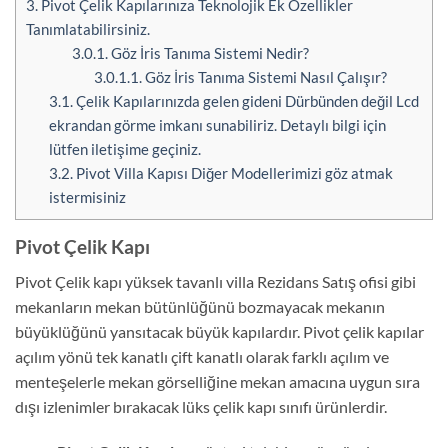
3.
Pivot Çelik Kapılarınıza Teknolojik Ek Özellikler
Tanımlatabilirsiniz.
3.0.1.
Göz İris Tanıma Sistemi Nedir?
3.0.1.1.
Göz İris Tanıma Sistemi Nasıl Çalışır?
3.1.
Çelik Kapılarınızda gelen gideni Dürbünden değil Lcd
ekrandan görme imkanı sunabiliriz. Detaylı bilgi için
lütfen iletişime geçiniz.
3.2.
Pivot Villa Kapısı Diğer Modellerimizi göz atmak
istermisiniz
Pivot Çelik Kapı
Pivot Çelik kapı yüksek tavanlı villa Rezidans Satış ofisi gibi
mekanların mekan bütünlüğünü bozmayacak mekanın
büyüklüğünü yansıtacak büyük kapılardır. Pivot çelik kapılar
açılım yönü tek kanatlı çift kanatlı olarak farklı açılım ve
menteşelerle mekan görselliğine mekan amacına uygun sıra
dışı izlenimler bırakacak lüks çelik kapı sınıfı ürünlerdir.