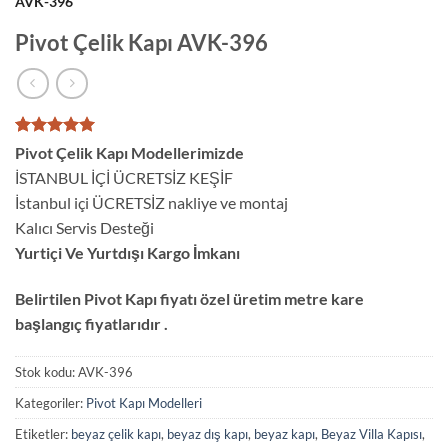
AVK-396
Pivot Çelik Kapı AVK-396
1
müşteri
Pivot Çelik Kapı Modellerimizde
puanına
İSTANBUL İÇİ ÜCRETSİZ KEŞİF
dayanarak
5 üzerinden
İstanbul içi ÜCRETSİZ nakliye ve montaj
5
puan aldı
Kalıcı Servis Desteği
Yurtiçi Ve Yurtdışı Kargo İmkanı
Belirtilen Pivot Kapı fiyatı özel üretim metre kare
başlangıç fiyatlarıdır .
Stok kodu:
AVK-396
Kategoriler:
Pivot Kapı Modelleri
Etiketler:
beyaz çelik kapı
,
beyaz dış kapı
,
beyaz kapı
,
Beyaz Villa Kapısı
,