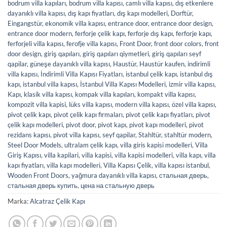
bodrum villa kapıları
,
bodrum villa kapısı
,
camlı villa kapısı
,
dış etkenlere
dayanıklı villa kapısı
,
dış kapı fiyatları
,
dış kapı modelleri
,
Dorftür
,
Eingangstür
,
ekonomik villa kapısı
,
entrance door
,
entrance door design
,
entrance door modern
,
ferforje çelik kapı
,
ferforje dış kapı
,
ferforje kapı
,
ferforjeli villa kapısı
,
ferofje villa kapısı
,
Front Door
,
front door colors
,
front
door design
,
giriş qapıları
,
giriş qapıları qiymetleri
,
giriş qapıları seyf
qapilar
,
güneşe dayanıklı villa kapısı
,
Haustür
,
Haustür kaufen
,
indirimli
villa kapısı
,
İndirimli Villa Kapısı Fiyatları
,
istanbul çelik kapı
,
istanbul dış
kapı
,
istanbul villa kapısı
,
İstanbul Villa Kapısı Modelleri
,
izmir villa kapısı
,
Kapı
,
klasik villa kapısı
,
kompak villa kapıları
,
kompakt villa kapısı
,
kompozit villa kapisi
,
lüks villa kapısı
,
modern villa kapısı
,
özel villa kapısı
,
pivot çelik kapı
,
pivot çelik kapı firmaları
,
pivot çelik kapı fiyatları
,
pivot
çelik kapı modelleri
,
pivot door
,
pivot kapı
,
pivot kapı modelleri
,
pivot
rezidans kapısı
,
pivot villa kapısı
,
seyf qapilar
,
Stahltür
,
stahltür modern
,
Steel Door Models
,
ultralam çelik kapı
,
villa giris kapisi modelleri
,
Villa
Giriş Kapısı
,
villa kapilari
,
villa kapisi
,
villa kapisi modelleri
,
villa kapı
,
villa
kapı fiyatları
,
villa kapı modelleri
,
Villa Kapısı Çelik
,
villa kapısı istanbul
,
Wooden Front Doors
,
yağmura dayanıklı villa kapısı
,
стальная дверь
,
стальная дверь купить
,
цена на стальную дверь
Marka:
Alcatraz Çelik Kapı