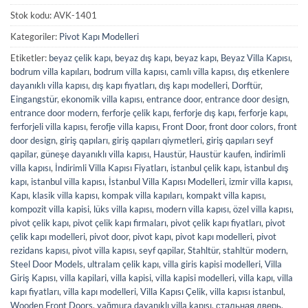
Stok kodu:
AVK-1401
Kategoriler:
Pivot Kapı Modelleri
Etiketler:
beyaz çelik kapı
,
beyaz dış kapı
,
beyaz kapı
,
Beyaz Villa Kapısı
,
bodrum villa kapıları
,
bodrum villa kapısı
,
camlı villa kapısı
,
dış etkenlere
dayanıklı villa kapısı
,
dış kapı fiyatları
,
dış kapı modelleri
,
Dorftür
,
Eingangstür
,
ekonomik villa kapısı
,
entrance door
,
entrance door design
,
entrance door modern
,
ferforje çelik kapı
,
ferforje dış kapı
,
ferforje kapı
,
ferforjeli villa kapısı
,
ferofje villa kapısı
,
Front Door
,
front door colors
,
front
door design
,
giriş qapıları
,
giriş qapıları qiymetleri
,
giriş qapıları seyf
qapilar
,
güneşe dayanıklı villa kapısı
,
Haustür
,
Haustür kaufen
,
indirimli
villa kapısı
,
İndirimli Villa Kapısı Fiyatları
,
istanbul çelik kapı
,
istanbul dış
kapı
,
istanbul villa kapısı
,
İstanbul Villa Kapısı Modelleri
,
izmir villa kapısı
,
Kapı
,
klasik villa kapısı
,
kompak villa kapıları
,
kompakt villa kapısı
,
kompozit villa kapisi
,
lüks villa kapısı
,
modern villa kapısı
,
özel villa kapısı
,
pivot çelik kapı
,
pivot çelik kapı firmaları
,
pivot çelik kapı fiyatları
,
pivot
çelik kapı modelleri
,
pivot door
,
pivot kapı
,
pivot kapı modelleri
,
pivot
rezidans kapısı
,
pivot villa kapısı
,
seyf qapilar
,
Stahltür
,
stahltür modern
,
Steel Door Models
,
ultralam çelik kapı
,
villa giris kapisi modelleri
,
Villa
Giriş Kapısı
,
villa kapilari
,
villa kapisi
,
villa kapisi modelleri
,
villa kapı
,
villa
kapı fiyatları
,
villa kapı modelleri
,
Villa Kapısı Çelik
,
villa kapısı istanbul
,
Wooden Front Doors
,
yağmura dayanıklı villa kapısı
,
стальная дверь
,