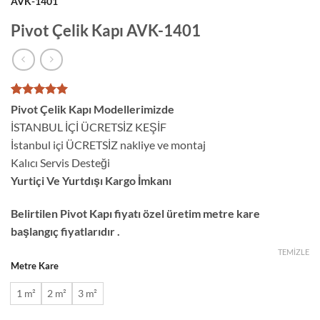
AVK-1401
Pivot Çelik Kapı AVK-1401
1
müşteri
Pivot Çelik Kapı Modellerimizde
puanına
İSTANBUL İÇİ ÜCRETSİZ KEŞİF
dayanarak
5 üzerinden
İstanbul içi ÜCRETSİZ nakliye ve montaj
5
puan aldı
Kalıcı Servis Desteği
Yurtiçi Ve Yurtdışı Kargo İmkanı
Belirtilen Pivot Kapı fiyatı özel üretim metre kare
başlangıç fiyatlarıdır .
TEMIZLE
Metre Kare
1 m²
2 m²
3 m²