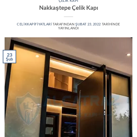
ÇELIK KAPI
Nakkaştepe Çelik Kapı
CELIKKAPIFIYATLARI
TARAFINDAN
ŞUBAT 23, 2022
TARIHINDE
YAYINLANDI
23
Şub