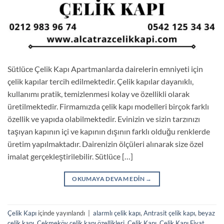
Sütlüce Çelik Kapı Apartmanlarda dairelerin emniyeti için
çelik kapılar tercih edilmektedir. Çelik kapılar dayanıklı,
kullanımı pratik, temizlenmesi kolay ve özellikli olarak
üretilmektedir. Firmamızda çelik kapı modelleri birçok farklı
özellik ve yapıda olabilmektedir. Evinizin ve sizin tarzınızı
taşıyan kapının içi ve kapının dışının farklı olduğu renklerde
üretim yapılmaktadır. Dairenizin ölçüleri alınarak size özel
imalat gerçekleştirilebilir. Sütlüce […]
OKUMAYA DEVAM EDIN
→
Çelik Kapı
içinde yayınlandı
|
alarmlı çelik kapı
,
Antrasit çelik kapı
,
beyaz
çelik kapı
,
Çekmeköy çelik kapı özellikleri
,
Çelik Kapı
,
Çelik Kapı Fiyat
,