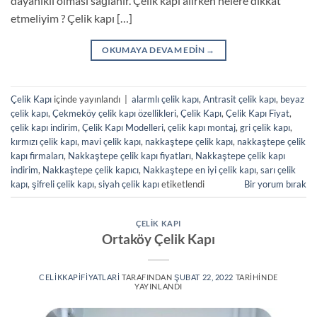
dayanıklı olması sağlanır. Çelik kapı alırken nelere dikkat
etmeliyim ? Çelik kapı […]
OKUMAYA DEVAM EDIN
→
Çelik Kapı
içinde yayınlandı
|
alarmlı çelik kapı
,
Antrasit çelik kapı
,
beyaz
çelik kapı
,
Çekmeköy çelik kapı özellikleri
,
Çelik Kapı
,
Çelik Kapı Fiyat
,
çelik kapı indirim
,
Çelik Kapı Modelleri
,
çelik kapı montaj
,
gri çelik kapı
,
kırmızı çelik kapı
,
mavi çelik kapı
,
nakkaştepe çelik kapı
,
nakkaştepe çelik
kapı firmaları
,
Nakkaştepe çelik kapı fiyatları
,
Nakkaştepe çelik kapı
indirim
,
Nakkaştepe çelik kapıcı
,
Nakkaştepe en iyi çelik kapı
,
sarı çelik
kapı
,
şifreli çelik kapı
,
siyah çelik kapı
etiketlendi
Bir yorum bırak
ÇELIK KAPI
Ortaköy Çelik Kapı
CELIKKAPIFIYATLARI
TARAFINDAN
ŞUBAT 22, 2022
TARIHINDE
YAYINLANDI