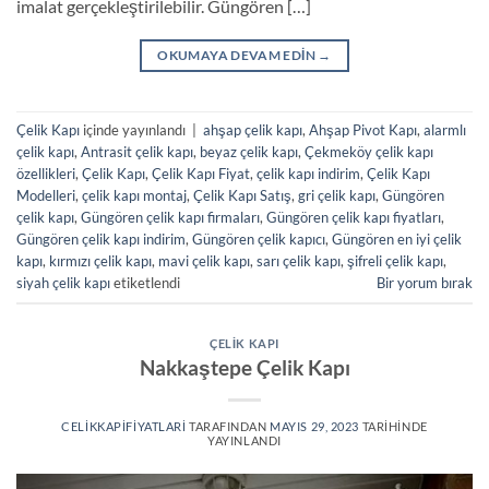
imalat gerçekleştirilebilir. Güngören […]
OKUMAYA DEVAM EDIN
→
Çelik Kapı
içinde yayınlandı
|
ahşap çelik kapı
,
Ahşap Pivot Kapı
,
alarmlı
çelik kapı
,
Antrasit çelik kapı
,
beyaz çelik kapı
,
Çekmeköy çelik kapı
özellikleri
,
Çelik Kapı
,
Çelik Kapı Fiyat
,
çelik kapı indirim
,
Çelik Kapı
Modelleri
,
çelik kapı montaj
,
Çelik Kapı Satış
,
gri çelik kapı
,
Güngören
çelik kapı
,
Güngören çelik kapı firmaları
,
Güngören çelik kapı fiyatları
,
Güngören çelik kapı indirim
,
Güngören çelik kapıcı
,
Güngören en iyi çelik
kapı
,
kırmızı çelik kapı
,
mavi çelik kapı
,
sarı çelik kapı
,
şifreli çelik kapı
,
siyah çelik kapı
etiketlendi
Bir yorum bırak
ÇELIK KAPI
Nakkaştepe Çelik Kapı
CELIKKAPIFIYATLARI
TARAFINDAN
MAYIS 29, 2023
TARIHINDE
YAYINLANDI