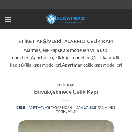
İçeriğe
atla
ETIKET ARŞIVLERI:
ALARMLI ÇELIK KAPI
Alarmlı Çelik kapı,Kapı modelleri,Villa kapı
modelleri,Apartman çelik kapı modelleri,Çelik kapıiVilla
kapısı,Villa kapı modelleri,Apartman çelik kapı modelleri
ÇELIK KAPI
Büyükçekmece Çelik Kapı
CELIKKAPIFIYATLARI
TARAFINDAN
NISAN 27, 2025
TARIHINDE
YAYINLANDI