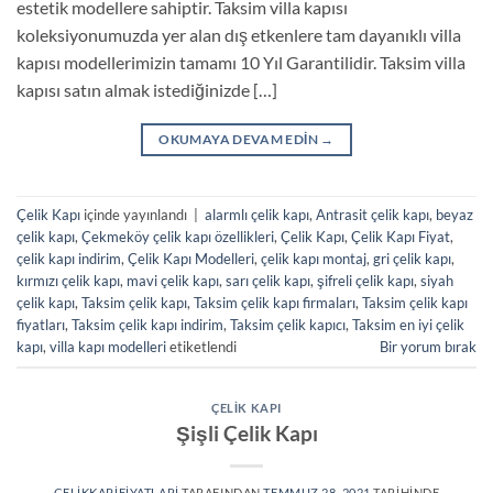
estetik modellere sahiptir. Taksim villa kapısı
koleksiyonumuzda yer alan dış etkenlere tam dayanıklı villa
kapısı modellerimizin tamamı 10 Yıl Garantilidir. Taksim villa
kapısı satın almak istediğinizde […]
OKUMAYA DEVAM EDIN
→
Çelik Kapı
içinde yayınlandı
|
alarmlı çelik kapı
,
Antrasit çelik kapı
,
beyaz
çelik kapı
,
Çekmeköy çelik kapı özellikleri
,
Çelik Kapı
,
Çelik Kapı Fiyat
,
çelik kapı indirim
,
Çelik Kapı Modelleri
,
çelik kapı montaj
,
gri çelik kapı
,
kırmızı çelik kapı
,
mavi çelik kapı
,
sarı çelik kapı
,
şifreli çelik kapı
,
siyah
çelik kapı
,
Taksim çelik kapı
,
Taksim çelik kapı firmaları
,
Taksim çelik kapı
fiyatları
,
Taksim çelik kapı indirim
,
Taksim çelik kapıcı
,
Taksim en iyi çelik
kapı
,
villa kapı modelleri
etiketlendi
Bir yorum bırak
ÇELIK KAPI
Şişli Çelik Kapı
CELIKKAPIFIYATLARI
TARAFINDAN
TEMMUZ 28, 2021
TARIHINDE