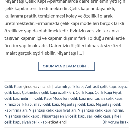
Nişantaşı Çelik Kapı Apartmanlarda dairelerin emniyeti için
çelik kapılar tercih edilmektedir. Çelik kapılar dayanıklı,
kullanımı pratik, temizlenmesi kolay ve özellikli olarak
üretilmektedir. Firmamızda çelik kapı modelleri birçok farklı
özellik ve yapıda olabilmektedir. Evinizin ve sizin tarzınızı
taşıyan kapının içi ve kapının dışının farklı olduğu renklerde
üretim yapılmaktadır. Dairenizin ölçüleri alınarak size özel
imalat gerçekleştirilebilir. Nişantaşı […]
OKUMAYA DEVAM EDIN
→
Çelik Kapı
içinde yayınlandı
|
alarmlı çelik kapı
,
Antrasit çelik kapı
,
beyaz
çelik kapı
,
Çekmeköy çelik kapı özellikleri
,
Çelik Kapı
,
Çelik Kapı Fiyat
,
çelik kapı indirim
,
Çelik Kapı Modelleri
,
çelik kapı montaj
,
gri çelik kapı
,
kırmızı çelik kapı
,
mavi çelik kapı
,
Nişantaşı çelik kapı
,
Nişantaşı çelik
kapı firmaları
,
Nişantaşı çelik kapı fiyatları
,
Nişantaşı çelik kapı indirim
,
Nişantaşı çelik kapıcı
,
Nişantaşı en iyi çelik kapı
,
sarı çelik kapı
,
şifreli
çelik kapı
,
siyah çelik kapı
etiketlendi
Bir yorum bırak