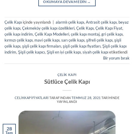
OKUMAYA DEVAM EDIN
→
Çelik Kapı
içinde yayınlandı
|
alarmlı çelik kapı
,
Antrasit çelik kapı
,
beyaz
çelik kapı
,
Çekmeköy çelik kapı özellikleri
,
Çelik Kapı
,
Çelik Kapı Fiyat
,
çelik kapı indirim
,
Çelik Kapı Modelleri
,
çelik kapı montaj
,
gri çelik kapı
,
kırmızı çelik kapı
,
mavi çelik kapı
,
sarı çelik kapı
,
şifreli çelik kapı
,
şişli
çelik kapı
,
şişli çelik kapı firmaları
,
şişli çelik kapı fiyatları
,
Şişli çelik kapı
indirim
,
Şişli çelik kapıcı
,
Şişli en iyi çelik kapı
,
siyah çelik kapı
etiketlendi
Bir yorum bırak
ÇELIK KAPI
Sütlüce Çelik Kapı
CELIKKAPIFIYATLARI
TARAFINDAN
TEMMUZ 28, 2021
TARIHINDE
YAYINLANDI
28
Tem