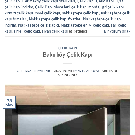
çelik kapı
,
Çekmeköy çelik kapı özellikleri
,
Çelik Kapı
,
Çelik Kapı Fiyat
,
çelik kapı indirim
,
Çelik Kapı Modelleri
,
çelik kapı montaj
,
gri çelik kapı
,
kırmızı çelik kapı
,
mavi çelik kapı
,
nakkaştepe çelik kapı
,
nakkaştepe çelik
kapı firmaları
,
Nakkaştepe çelik kapı fiyatları
,
Nakkaştepe çelik kapı
indirim
,
Nakkaştepe çelik kapıcı
,
Nakkaştepe en iyi çelik kapı
,
sarı çelik
kapı
,
şifreli çelik kapı
,
siyah çelik kapı
etiketlendi
Bir yorum bırak
ÇELIK KAPI
Bakırköy Çelik Kapı
CELIKKAPIFIYATLARI
TARAFINDAN
MAYIS 28, 2023
TARIHINDE
YAYINLANDI
28
May