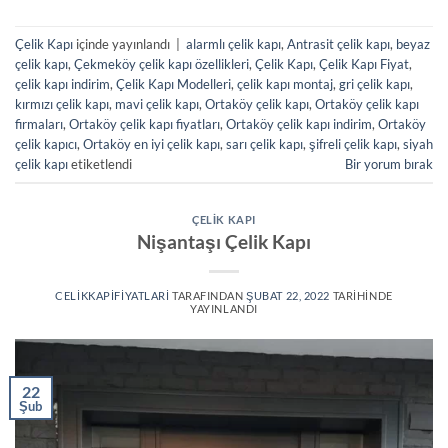
Çelik Kapı
içinde yayınlandı
|
alarmlı çelik kapı
,
Antrasit çelik kapı
,
beyaz
çelik kapı
,
Çekmeköy çelik kapı özellikleri
,
Çelik Kapı
,
Çelik Kapı Fiyat
,
çelik kapı indirim
,
Çelik Kapı Modelleri
,
çelik kapı montaj
,
gri çelik kapı
,
kırmızı çelik kapı
,
mavi çelik kapı
,
Ortaköy çelik kapı
,
Ortaköy çelik kapı
firmaları
,
Ortaköy çelik kapı fiyatları
,
Ortaköy çelik kapı indirim
,
Ortaköy
çelik kapıcı
,
Ortaköy en iyi çelik kapı
,
sarı çelik kapı
,
şifreli çelik kapı
,
siyah
çelik kapı
etiketlendi
Bir yorum bırak
ÇELIK KAPI
Nişantaşı Çelik Kapı
CELIKKAPIFIYATLARI
TARAFINDAN
ŞUBAT 22, 2022
TARIHINDE
YAYINLANDI
22
Şub