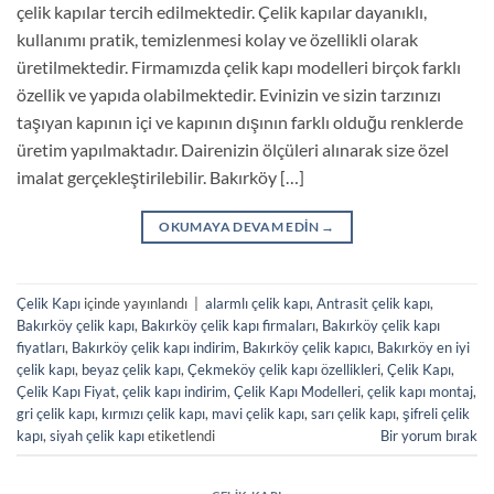
çelik kapılar tercih edilmektedir. Çelik kapılar dayanıklı,
kullanımı pratik, temizlenmesi kolay ve özellikli olarak
üretilmektedir. Firmamızda çelik kapı modelleri birçok farklı
özellik ve yapıda olabilmektedir. Evinizin ve sizin tarzınızı
taşıyan kapının içi ve kapının dışının farklı olduğu renklerde
üretim yapılmaktadır. Dairenizin ölçüleri alınarak size özel
imalat gerçekleştirilebilir. Bakırköy […]
OKUMAYA DEVAM EDIN
→
Çelik Kapı
içinde yayınlandı
|
alarmlı çelik kapı
,
Antrasit çelik kapı
,
Bakırköy çelik kapı
,
Bakırköy çelik kapı firmaları
,
Bakırköy çelik kapı
fiyatları
,
Bakırköy çelik kapı indirim
,
Bakırköy çelik kapıcı
,
Bakırköy en iyi
çelik kapı
,
beyaz çelik kapı
,
Çekmeköy çelik kapı özellikleri
,
Çelik Kapı
,
Çelik Kapı Fiyat
,
çelik kapı indirim
,
Çelik Kapı Modelleri
,
çelik kapı montaj
,
gri çelik kapı
,
kırmızı çelik kapı
,
mavi çelik kapı
,
sarı çelik kapı
,
şifreli çelik
kapı
,
siyah çelik kapı
etiketlendi
Bir yorum bırak