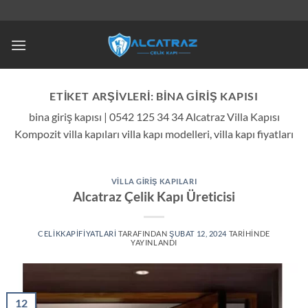
İçeriğe
atla
ETIKET ARŞIVLERI:
BINA GIRIŞ KAPISI
bina giriş kapısı | 0542 125 34 34 Alcatraz Villa Kapısı
Kompozit villa kapıları villa kapı modelleri, villa kapı fiyatları
VILLA GIRIŞ KAPILARI
Alcatraz Çelik Kapı Üreticisi
CELIKKAPIFIYATLARI
TARAFINDAN
ŞUBAT 12, 2024
TARIHINDE
YAYINLANDI
12