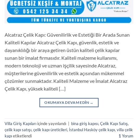
Alcatraz Çelik Kapı: Güvenilirlik ve Estetiği Bir Arada Sunan
Kaliteli Kapılar Alcatraz Çelik Kapı, güvenlik, estetik ve
dayanıklılığı bir araya getiren üstün kaliteli çelik kapılar
sunan bir imalat firmasıdır. Kaliteli malzeme kullanımı,
modern teknoloji ve uzman işçilik sayesinde Alcatraz,
müşterilerine güvenilirlik ve estetik açısından mükemmel
çözümler sunmaktadır. Kaliteli Malzeme ve İmalat Alcatraz
Çelik Kapı, yüksek kaliteli […]
OKUMAYA DEVAM EDIN
→
Villa Giriş Kapıları
içinde yayınlandı
|
bina giriş kapısı
,
Çelik Kapı Satış
,
çelik kapı satışı
,
çelik kapı üreticileri
,
İstanbul Hasköy çelik kapı
,
villa çelik
kapı
etiketlendi
1
Yorum