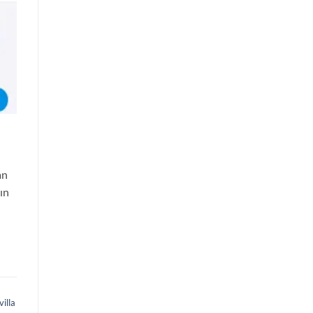
an
ın
villa