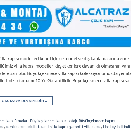
a kapısı modelleri kendi içinde model ve dış kaplamalarına göre
diğimiz villa kapısı modelleri dış etkenlere dayanıklı olmasının yanı
ellere sahiptir. Büyükçekmece villa kapısı koleksiyonumuzda yer al
llerimizin tamamı 10 Yıl Garantilidir. Büyükçekmece villa kapısı sat
OKUMAYA DEVAM EDIN
→
e kapı firmaları
,
Büyükçekmece kapı montajı
,
Büyükçekmece kapıcı
,
ısı
,
camlı kapı modelleri
,
camlı villa kapısı
,
garantili villa kapısı
,
Hasköy indirimli 