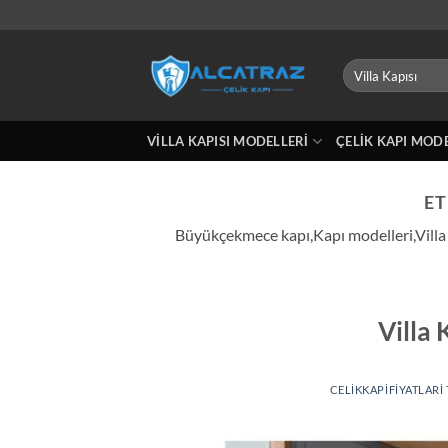
İçeriğe
atla
Ara:
VILLA KAPISI MODELLERI
ÇELIK KAPI MOD
ET
Büyükçekmece kapı,Kapı modelleri,Villa k
Villa
CELIKKAPIFIYATLARI