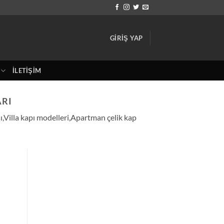
GIRIŞ YAP
İLETIŞIM
ARI
ı,Villa kapı modelleri,Apartman çelik kap