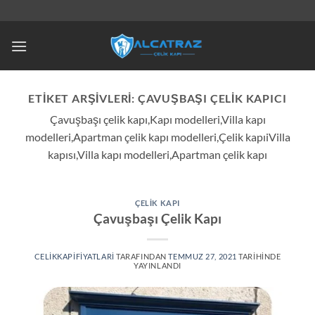
İçeriğe
atla
ETIKET ARŞIVLERI:
ÇAVUŞBAŞI ÇELIK KAPICI
Çavuşbaşı çelik kapı,Kapı modelleri,Villa kapı
modelleri,Apartman çelik kapı modelleri,Çelik kapıiVilla
kapısı,Villa kapı modelleri,Apartman çelik kapı
ÇELIK KAPI
Çavuşbaşı Çelik Kapı
CELIKKAPIFIYATLARI
TARAFINDAN
TEMMUZ 27, 2021
TARIHINDE
YAYINLANDI