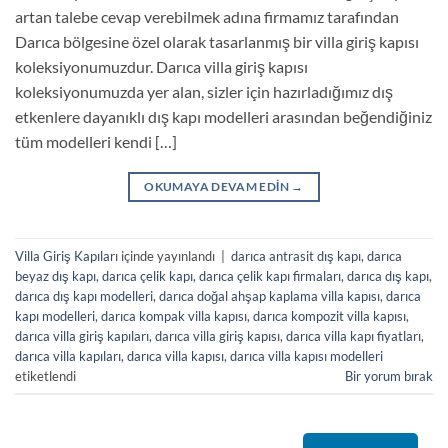
artan talebe cevap verebilmek adına firmamız tarafından
Darıca bölgesine özel olarak tasarlanmış bir villa giriş kapısı
koleksiyonumuzdur. Darıca villa giriş kapısı
koleksiyonumuzda yer alan, sizler için hazırladığımız dış
etkenlere dayanıklı dış kapı modelleri arasından beğendiğiniz
tüm modelleri kendi […]
OKUMAYA DEVAM EDIN
→
Villa Giriş Kapıları
içinde yayınlandı
|
darıca antrasit dış kapı
,
darıca
beyaz dış kapı
,
darıca çelik kapı
,
darıca çelik kapı firmaları
,
darıca dış kapı
,
darıca dış kapı modelleri
,
darıca doğal ahşap kaplama villa kapısı
,
darıca
kapı modelleri
,
darıca kompak villa kapısı
,
darıca kompozit villa kapısı
,
darıca villa giriş kapıları
,
darıca villa giriş kapısı
,
darıca villa kapı fiyatları
,
darıca villa kapıları
,
darıca villa kapısı
,
darıca villa kapısı modelleri
etiketlendi
Bir yorum bırak