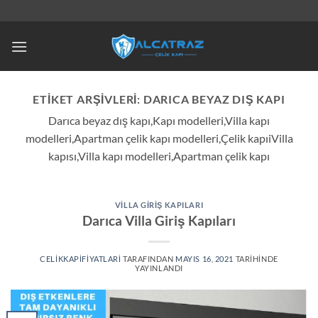
İçeriğe
atla
ETIKET ARŞIVLERI:
DARICA BEYAZ DIŞ KAPI
Darıca beyaz dış kapı,Kapı modelleri,Villa kapı
modelleri,Apartman çelik kapı modelleri,Çelik kapıiVilla
kapısı,Villa kapı modelleri,Apartman çelik kapı
VILLA GIRIŞ KAPILARI
Darıca Villa Giriş Kapıları
CELIKKAPIFIYATLARI
TARAFINDAN
MAYIS 16, 2021
TARIHINDE
YAYINLANDI