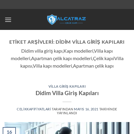
İçeriğe
atla
ETIKET ARŞIVLERI:
DIDIM VILLA GIRIŞ KAPILARI
Didim villa giriş kapı,Kapı modelleri,Villa kapı
modelleri,Apartman çelik kapı modelleri,Çelik kapıiVilla
kapısı,Villa kapı modelleri,Apartman çelik kapı
VILLA GIRIŞ KAPILARI
Didim Villa Giriş Kapıları
CELIKKAPIFIYATLARI
TARAFINDAN
MAYIS 16, 2021
TARIHINDE
YAYINLANDI
16