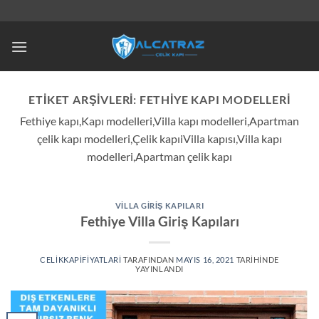
İçeriğe
atla
ETIKET ARŞIVLERI:
FETHIYE KAPI MODELLERI
Fethiye kapı,Kapı modelleri,Villa kapı modelleri,Apartman
çelik kapı modelleri,Çelik kapıiVilla kapısı,Villa kapı
modelleri,Apartman çelik kapı
VILLA GIRIŞ KAPILARI
Fethiye Villa Giriş Kapıları
CELIKKAPIFIYATLARI
TARAFINDAN
MAYIS 16, 2021
TARIHINDE
YAYINLANDI