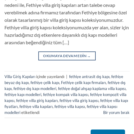
nedeni ile, Fethiye villa giriş kapıları artan talebe cevap
verebilmek adına firmamız tarafından Fethiye bölgesine özel
olarak tasarlanmış bir villa giriş kapısı koleksiyonumuzdur.
Fethiye villa giriş kapısı koleksiyonumuzda yer alan, sizler için
hazırladığımız dış etkenlere dayanıklı dış kapı modelleri
arasından beğendiğiniz tüm […]
OKUMAYA DEVAM EDIN
→
Villa Giriş Kapıları
içinde yayınlandı
|
fethiye antrasit dış kapı
,
fethiye
beyaz dış kapı
,
fethiye çelik kapı
,
Fethiye çelik kapı firmaları
,
fethiye dış
kapı
,
fethiye dış kapı modelleri
,
fethiye doğal ahşap kaplama villa kapısı
,
fethiye kapı modelleri
,
fethiye kompak villa kapısı
,
fethiye kompozit villa
kapısı
,
fethiye villa giriş kapıları
,
fethiye villa giriş kapısı
,
fethiye villa kapı
fiyatları
,
fethiye villa kapıları
,
fethiye villa kapısı
,
fethiye villa kapısı
modelleri
etiketlendi
Bir yorum bırak