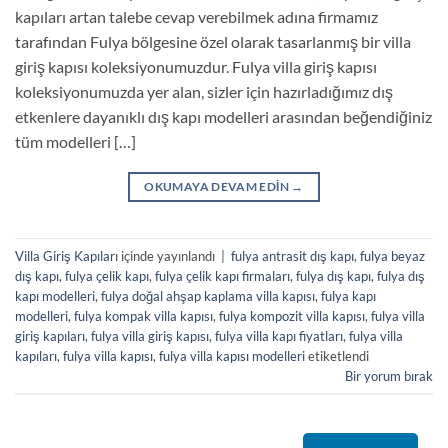
kapıları artan talebe cevap verebilmek adına firmamız
tarafından Fulya bölgesine özel olarak tasarlanmış bir villa
giriş kapısı koleksiyonumuzdur. Fulya villa giriş kapısı
koleksiyonumuzda yer alan, sizler için hazırladığımız dış
etkenlere dayanıklı dış kapı modelleri arasından beğendiğiniz
tüm modelleri […]
OKUMAYA DEVAM EDIN
→
Villa Giriş Kapıları
içinde yayınlandı
|
fulya antrasit dış kapı
,
fulya beyaz
dış kapı
,
fulya çelik kapı
,
fulya çelik kapı firmaları
,
fulya dış kapı
,
fulya dış
kapı modelleri
,
fulya doğal ahşap kaplama villa kapısı
,
fulya kapı
modelleri
,
fulya kompak villa kapısı
,
fulya kompozit villa kapısı
,
fulya villa
giriş kapıları
,
fulya villa giriş kapısı
,
fulya villa kapı fiyatları
,
fulya villa
kapıları
,
fulya villa kapısı
,
fulya villa kapısı modelleri
etiketlendi
Bir yorum bırak