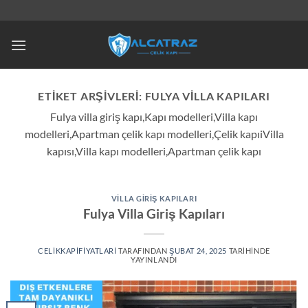
İçeriğe
atla
ETIKET ARŞIVLERI:
FULYA VILLA KAPILARI
Fulya villa giriş kapı,Kapı modelleri,Villa kapı
modelleri,Apartman çelik kapı modelleri,Çelik kapıiVilla
kapısı,Villa kapı modelleri,Apartman çelik kapı
VILLA GIRIŞ KAPILARI
Fulya Villa Giriş Kapıları
CELIKKAPIFIYATLARI
TARAFINDAN
ŞUBAT 24, 2025
TARIHINDE
YAYINLANDI