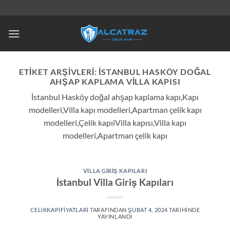
İçeriğe
atla
ETIKET ARŞIVLERI:
İSTANBUL HASKÖY DOĞAL
AHŞAP KAPLAMA VILLA KAPISI
İstanbul Hasköy doğal ahşap kaplama kapı,Kapı
modelleri,Villa kapı modelleri,Apartman çelik kapı
modelleri,Çelik kapıiVilla kapısı,Villa kapı
modelleri,Apartman çelik kapı
VILLA GIRIŞ KAPILARI
İstanbul Villa Giriş Kapıları
CELIKKAPIFIYATLARI
TARAFINDAN
ŞUBAT 4, 2024
TARIHINDE
YAYINLANDI