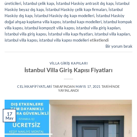
üreticileri
,
İstanbul çelik kapı
,
İstanbul Hasköy antrasit dış kapı
,
İstanbul
Hasköy beyaz dış kapı
,
İstanbul Hasköy çelik kapı firmaları
,
İstanbul
Hasköy dış kapı
,
İstanbul Hasköy dış kapı modelleri
,
İstanbul Hasköy
doğal ahşap kaplama villa kapısı
,
istanbul kapı modelleri
,
istanbul kompak
villa kapısı
,
istanbul kompozit villa kapısı
,
istanbul villa giriş kapıları
,
İstanbul villa giriş kapısı
,
İstanbul villa kapı fiyatları
,
istanbul villa kapıları
,
istanbul villa kapısı
,
istanbul villa kapısı modelleri
etiketlendi
Bir yorum bırak
VILLA GIRIŞ KAPILARI
İstanbul Villa Giriş Kapısı Fiyatları
CELIKKAPIFIYATLARI
TARAFINDAN
MAYIS 17, 2021
TARIHINDE
YAYINLANDI
17
May