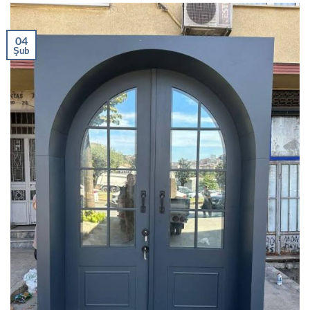
04
Şub