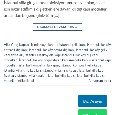
İstanbul villa giriş kapısı koleksiyonumuzda yer alan, sizler
için hazırladığımız dış etkenlere dayanıklı dış kapı modelleri
arasından beğendiğiniz tüm […]
OKUMAYA DEVAM EDIN
→
Villa Giriş Kapıları
içinde yayınlandı
|
İstanbul çelik kapı
,
İstanbul Hasköy
antrasit dış kapı
,
İstanbul Hasköy beyaz dış kapı
,
İstanbul Hasköy çelik
kapı firmaları
,
İstanbul Hasköy dış kapı
,
İstanbul Hasköy dış kapı
modelleri
,
İstanbul Hasköy doğal ahşap kaplama villa kapısı
,
istanbul kapı
modelleri
,
istanbul kompak villa kapısı
,
istanbul kompozit villa kapısı
,
istanbul villa giriş kapıları
,
İstanbul villa giriş kapısı
,
İstanbul villa kapı
fiyatları
,
istanbul villa kapıları
,
istanbul villa kapısı
,
istanbul villa kapısı
modelleri
etiketlendi
Bir yorum bırak
Bizi Arayın