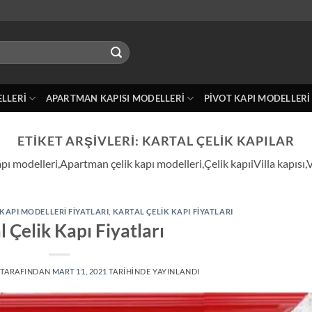
ELLERI
APARTMAN KAPISI MODELLERI
PIVOT KAPI MODELLERI
ETIKET ARŞIVLERI:
KARTAL ÇELIK KAPILAR
kapı modelleri,Apartman çelik kapı modelleri,Çelik kapıiVilla kapısı,
 KAPI MODELLERI FIYATLARI
,
KARTAL ÇELIK KAPI FIYATLARI
l Çelik Kapı Fiyatları
TARAFINDAN
MART 11, 2021
TARIHINDE YAYINLANDI