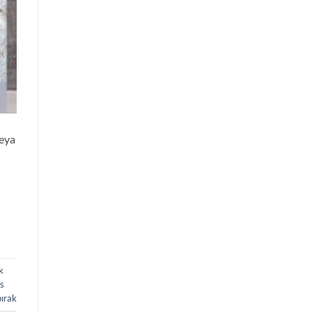
veya
k
ks
bırak