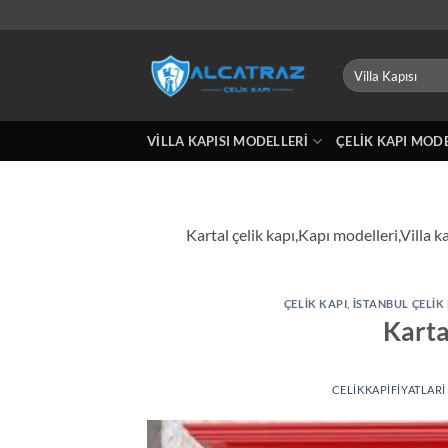
İçeriğe
atla
Ara:
VILLA KAPISI MODELLERI
ÇELIK KAPI MOD
Kartal çelik kapı,Kapı modelleri,Villa 
ÇELIK KAPI
,
İSTANBUL ÇELIK
Karta
CELIKKAPIFIYATLARI