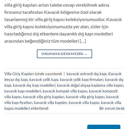
villa giriş kapıları artan talebe cevap verebilmek adına
firmamız tarafından Kavacık bölgesine özel olarak
tasarlanmış bir villa giriş kapısı koleksiyonumuzdur. Kavacık
villa giriş kapısı koleksiyonumuzda yer alan, sizler için
hazırladığımız dış etkenlere dayanıklı dış kapı modelleri
arasından beğendiğiniz tüm modelleri […]
OKUMAYA DEVAM EDIN
→
Villa Giriş Kapıları
içinde yayınlandı
|
kavacık antrasit dış kapı
,
Kavacık
beyaz dış kapı
,
kavacık çelik kapı
,
kavacık çelik kapı firmaları
,
kavacık dış
kapı
,
kavacık dış kapı modelleri
,
kavacık doğal ahşap kaplama villa kapısı
,
kavacık kapı modelleri
,
kavacık kompak villa kapısı
,
kavacık kompozit
villa kapısı
,
kavacık villa giriş kapıları
,
kavacık villa giriş kapısı
,
kavacık
villa kapı fiyatları
,
kavacık villa kapıları
,
kavacık villa kapısı
,
kavacık villa
kapısı modelleri
etiketlendi
Bir yorum bırak