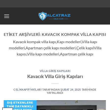
İçeriğe
atla
ETIKET ARŞIVLERI:
KAVACIK KOMPAK VILLA KAPISI
Kavacık kompak villa kapı,Kapı modelleri,Villa kapı
modelleri,Apartman çelik kapı modelleri,Çelik kapıiVilla
kapısı,Villa kapı modelleri,Apartman çelik kapı
VILLA GIRIŞ KAPILARI
Kavacık Villa Giriş Kapıları
CELIKKAPIFIYATLARI
TARAFINDAN
ŞUBAT 24, 2025
TARIHINDE
YAYINLANDI