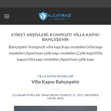
İçeriğe
atla
ETIKET ARŞIVLERI:
KOMPOZIT VILLA KAPISI
BAHÇEŞEHIR
Bahçeşehir Kompozit villa kapı,Kapı modelleri,Villa kapı
modelleri,Apartman çelik kapı modelleri,Çelik kapıiVilla
kapısı,Villa kapı modelleri,Apartman çelik kapı
VILLA KAPISI MODELLERI
Villa Kapısı Bahçeşehir
CELIKKAPIFIYATLARI
TARAFINDAN
TEMMUZ 31, 2021
TARIHINDE
YAYINLANDI