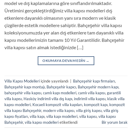
model ve dış kaplamalarına göre sınıflandırılmaktadır.
Üretimini gerçekleştirdiğimiz villa kapısı modelleri dış
etkenlere dayanıklı olmasının yanı sıra modern ve klasik
çizgilerde estetik modellere sahiptir. Bahçeşehir villa kapısı
koleksiyonumuzda yer alan dış etkenlere tam dayanıklı villa
kapısı modellerimizin tamamı 10 Yıl Garantilidir. Bahçeşehir
villa kapısı satın almak istediğinizde […]
OKUMAYA DEVAM EDIN
→
Villa Kapısı Modelleri
içinde yayınlandı
|
Bahçeşehir kapı firmaları
,
Bahçeşehir kapı montajı
,
Bahçeşehir kapıcı
,
Bahçeşehir modern kapı
,
bahçeşehir villa kapısı
,
camlı kapı modelleri
,
camlı villa kapısı
,
garantili
villa kapısı
,
Hasköy indirimli villa dış kapı
,
indirimli villa kapısı
,
klasik villa
kapısı modelleri
,
Kocaeli kompozit villa kapıları
,
kompozit kapı
,
kompozit
villa kapısı Bahçeşehir
,
modern villa kapısı
,
villa giriş kapısı
,
villa giriş
kapısı fiyatları
,
villa kapı
,
villa kapı modelleri
,
villa kapısı
,
villa kapısı
Bahçeşehir
,
villa kapısı modelleri
etiketlendi
Bir yorum bırak