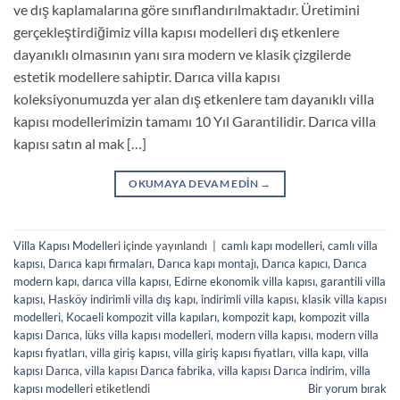
ve dış kaplamalarına göre sınıflandırılmaktadır. Üretimini
gerçekleştirdiğimiz villa kapısı modelleri dış etkenlere
dayanıklı olmasının yanı sıra modern ve klasik çizgilerde
estetik modellere sahiptir. Darıca villa kapısı
koleksiyonumuzda yer alan dış etkenlere tam dayanıklı villa
kapısı modellerimizin tamamı 10 Yıl Garantilidir. Darıca villa
kapısı satın al mak […]
OKUMAYA DEVAM EDIN
→
Villa Kapısı Modelleri
içinde yayınlandı
|
camlı kapı modelleri
,
camlı villa
kapısı
,
Darıca kapı firmaları
,
Darıca kapı montajı
,
Darıca kapıcı
,
Darıca
modern kapı
,
darıca villa kapısı
,
Edirne ekonomik villa kapısı
,
garantili villa
kapısı
,
Hasköy indirimli villa dış kapı
,
indirimli villa kapısı
,
klasik villa kapısı
modelleri
,
Kocaeli kompozit villa kapıları
,
kompozit kapı
,
kompozit villa
kapısı Darıca
,
lüks villa kapısı modelleri
,
modern villa kapısı
,
modern villa
kapısı fiyatları
,
villa giriş kapısı
,
villa giriş kapısı fiyatları
,
villa kapı
,
villa
kapısı Darıca
,
villa kapısı Darıca fabrika
,
villa kapısı Darıca indirim
,
villa
kapısı modelleri
etiketlendi
Bir yorum bırak