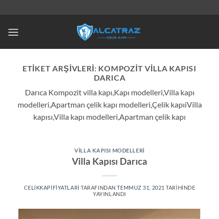
İçeriğe
atla
ETIKET ARŞIVLERI:
KOMPOZIT VILLA KAPISI
DARICA
Darıca Kompozit villa kapı,Kapı modelleri,Villa kapı
modelleri,Apartman çelik kapı modelleri,Çelik kapıiVilla
kapısı,Villa kapı modelleri,Apartman çelik kapı
VILLA KAPISI MODELLERI
Villa Kapısı Darıca
CELIKKAPIFIYATLARI
TARAFINDAN
TEMMUZ 31, 2021
TARIHINDE
YAYINLANDI