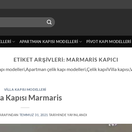
ELLERI
APARTMAN KAPISI MODELLERI
PIVOT KAPI MODELLERI
ETIKET ARŞIVLERI:
MARMARIS KAPICI
pı modelleri,Apartman çelik kapı modelleri,Çelik kapıiVilla kapısı,
VILLA KAPISI MODELLERI
la Kapısı Marmaris
ARAFINDAN
TEMMUZ 31, 2021
TARIHINDE YAYINLANDI