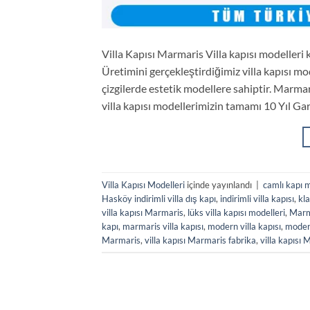
Villa Kapısı Marmaris Villa kapısı modelleri 
Üretimini gerçekleştirdiğimiz villa kapısı mo
çizgilerde estetik modellere sahiptir. Marma
villa kapısı modellerimizin tamamı 10 Yıl Gara
Villa Kapısı Modelleri
içinde yayınlandı
|
camlı kapı m
Hasköy indirimli villa dış kapı
,
indirimli villa kapısı
,
kla
villa kapısı Marmaris
,
lüks villa kapısı modelleri
,
Marma
kapı
,
marmaris villa kapısı
,
modern villa kapısı
,
modern
Marmaris
,
villa kapısı Marmaris fabrika
,
villa kapısı 