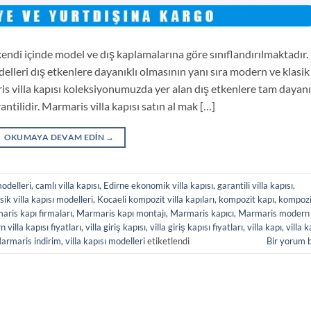
kendi içinde model ve dış kaplamalarına göre sınıflandırılmaktadır.
delleri dış etkenlere dayanıklı olmasının yanı sıra modern ve klasik
ris villa kapısı koleksiyonumuzda yer alan dış etkenlere tam dayanı
ntilidir. Marmaris villa kapısı satın al mak […]
OKUMAYA DEVAM EDIN
→
odelleri
,
camlı villa kapısı
,
Edirne ekonomik villa kapısı
,
garantili villa kapısı
,
sik villa kapısı modelleri
,
Kocaeli kompozit villa kapıları
,
kompozit kapı
,
kompozi
ris kapı firmaları
,
Marmaris kapı montajı
,
Marmaris kapıcı
,
Marmaris modern
 villa kapısı fiyatları
,
villa giriş kapısı
,
villa giriş kapısı fiyatları
,
villa kapı
,
villa k
Marmaris indirim
,
villa kapısı modelleri
etiketlendi
Bir yorum 