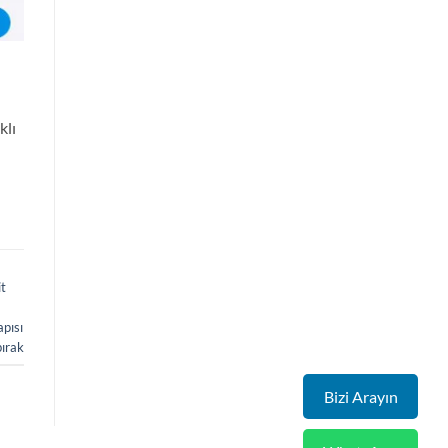
klı
t
apısı
bırak
Bizi Arayın