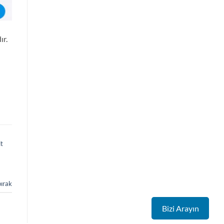
ır.
t
bırak
Bizi Arayın