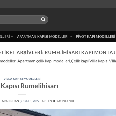
ELLERI
APARTMAN KAPISI MODELLERI
PIVOT KAPI MODELLERI
ETIKET ARŞIVLERI:
RUMELIHISARI KAPI MONTAJ
 modelleri,Apartman çelik kapı modelleri,Çelik kapıiVilla kapısı,Vil
VILLA KAPISI MODELLERI
a Kapısı Rumelihisarı
TARAFINDAN
ŞUBAT 8, 2022
TARIHINDE YAYINLANDI