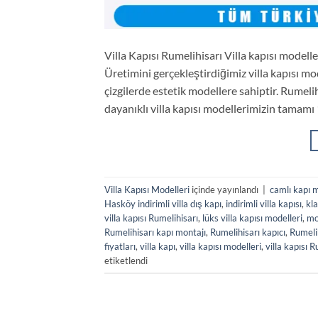
Villa Kapısı Rumelihisarı Villa kapısı modell
Üretimini gerçekleştirdiğimiz villa kapısı mo
çizgilerde estetik modellere sahiptir. Rumeli
dayanıklı villa kapısı modellerimizin tamamı 1
Villa Kapısı Modelleri
içinde yayınlandı
|
camlı kapı m
Hasköy indirimli villa dış kapı
,
indirimli villa kapısı
,
kla
villa kapısı Rumelihisarı
,
lüks villa kapısı modelleri
,
mo
Rumelihisarı kapı montajı
,
Rumelihisarı kapıcı
,
Rumeli
fiyatları
,
villa kapı
,
villa kapısı modelleri
,
villa kapısı R
etiketlendi