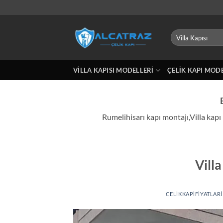
İçeriğe
atla
Ara:
VILLA KAPISI MODELLERI
ÇELIK KAPI MOD
Rumelihisarı kapı montajı,Villa kapı
Vill
CELIKKAPIFIYATLARI