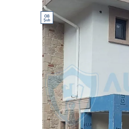
08
Şub