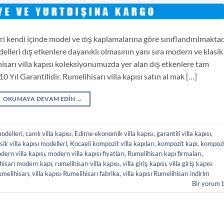
eri kendi içinde model ve dış kaplamalarına göre sınıflandırılmaktad
delleri dış etkenlere dayanıklı olmasının yanı sıra modern ve klasik
hisarı villa kapısı koleksiyonumuzda yer alan dış etkenlere tam
0 Yıl Garantilidir. Rumelihisarı villa kapısı satın al mak […]
OKUMAYA DEVAM EDIN
→
odelleri
,
camlı villa kapısı
,
Edirne ekonomik villa kapısı
,
garantili villa kapısı
,
sik villa kapısı modelleri
,
Kocaeli kompozit villa kapıları
,
kompozit kapı
,
kompozi
dern villa kapısı
,
modern villa kapısı fiyatları
,
Rumelihisarı kapı firmaları
,
hisarı modern kapı
,
rumelihisarı villa kapısı
,
villa giriş kapısı
,
villa giriş kapısı
umelihisarı
,
villa kapısı Rumelihisarı fabrika
,
villa kapısı Rumelihisarı indirim
Bir yorum 