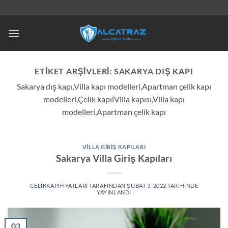
İçeriğe
atla
ETIKET ARŞIVLERI:
SAKARYA DIŞ KAPI
Sakarya dış kapı,Villa kapı modelleri,Apartman çelik kapı
modelleri,Çelik kapıiVilla kapısı,Villa kapı
modelleri,Apartman çelik kapı
VILLA GIRIŞ KAPILARI
Sakarya Villa Giriş Kapıları
CELIKKAPIFIYATLARI
TARAFINDAN
ŞUBAT 3, 2022
TARIHINDE
YAYINLANDI
03