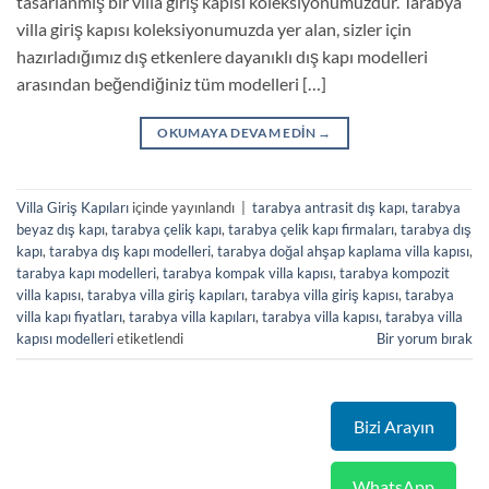
tasarlanmış bir villa giriş kapısı koleksiyonumuzdur. Tarabya
villa giriş kapısı koleksiyonumuzda yer alan, sizler için
hazırladığımız dış etkenlere dayanıklı dış kapı modelleri
arasından beğendiğiniz tüm modelleri […]
OKUMAYA DEVAM EDIN
→
Villa Giriş Kapıları
içinde yayınlandı
|
tarabya antrasit dış kapı
,
tarabya
beyaz dış kapı
,
tarabya çelik kapı
,
tarabya çelik kapı firmaları
,
tarabya dış
kapı
,
tarabya dış kapı modelleri
,
tarabya doğal ahşap kaplama villa kapısı
,
tarabya kapı modelleri
,
tarabya kompak villa kapısı
,
tarabya kompozit
villa kapısı
,
tarabya villa giriş kapıları
,
tarabya villa giriş kapısı
,
tarabya
villa kapı fiyatları
,
tarabya villa kapıları
,
tarabya villa kapısı
,
tarabya villa
kapısı modelleri
etiketlendi
Bir yorum bırak
Bizi Arayın
WhatsApp