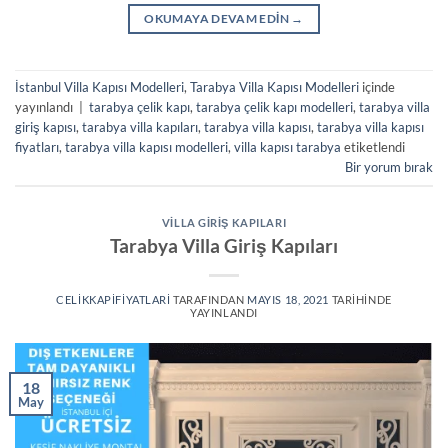
OKUMAYA DEVAM EDIN
→
İstanbul Villa Kapısı Modelleri
,
Tarabya Villa Kapısı Modelleri
içinde
yayınlandı
|
tarabya çelik kapı
,
tarabya çelik kapı modelleri
,
tarabya villa
giriş kapısı
,
tarabya villa kapıları
,
tarabya villa kapısı
,
tarabya villa kapısı
fiyatları
,
tarabya villa kapısı modelleri
,
villa kapısı tarabya
etiketlendi
Bir yorum bırak
VILLA GIRIŞ KAPILARI
Tarabya Villa Giriş Kapıları
CELIKKAPIFIYATLARI
TARAFINDAN
MAYIS 18, 2021
TARIHINDE
YAYINLANDI
18
May