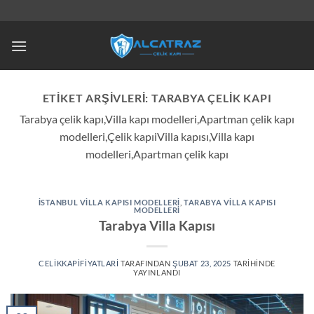
İçeriğe
atla
ETIKET ARŞIVLERI:
TARABYA ÇELIK KAPI
Tarabya çelik kapı,Villa kapı modelleri,Apartman çelik kapı
modelleri,Çelik kapıiVilla kapısı,Villa kapı
modelleri,Apartman çelik kapı
İSTANBUL VILLA KAPISI MODELLERI
,
TARABYA VILLA KAPISI
MODELLERI
Tarabya Villa Kapısı
CELIKKAPIFIYATLARI
TARAFINDAN
ŞUBAT 23, 2025
TARIHINDE
YAYINLANDI