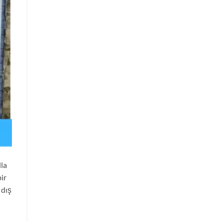
lla
ir
 dış