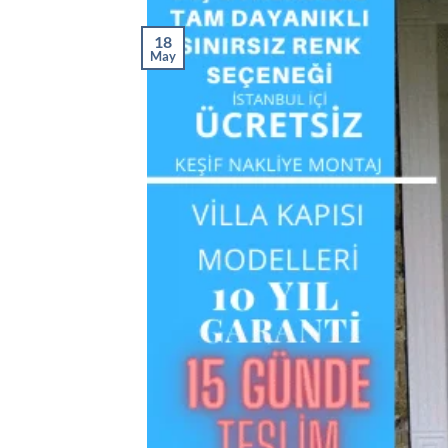
18
May