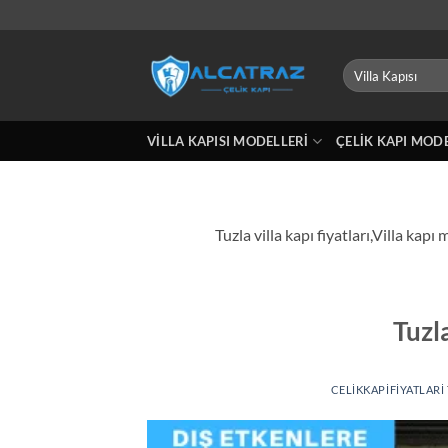
İçeriğe
atla
Ara:
VILLA KAPISI MODELLERI
ÇELIK KAPI MOD
Tuzla villa kapı fiyatları,Villa kap
Tuzla
CELIKKAPIFIYATLARI