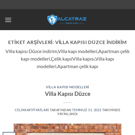
İçeriğe
atla
ETIKET ARŞIVLERI:
VILLA KAPISI DÜZCE INDIRIM
Villa kapısı Düzce indirim,Villa kapı modelleri,Apartman çelik
kapı modelleri,Çelik kapıiVilla kapısı,Villa kapı
modelleri,Apartman çelik kapı
VILLA KAPISI MODELLERI
Villa Kapısı Düzce
CELIKKAPIFIYATLARI
TARAFINDAN
TEMMUZ 31, 2021
TARIHINDE
YAYINLANDI